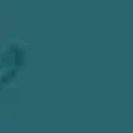
Melhores Cassinos
Melhores Cassinos
Comparador de cassino
Betano
Bet365
Jogos de cassino
Todos os jogos
Roleta
Crash
Cassino ao Vivo
Promoções