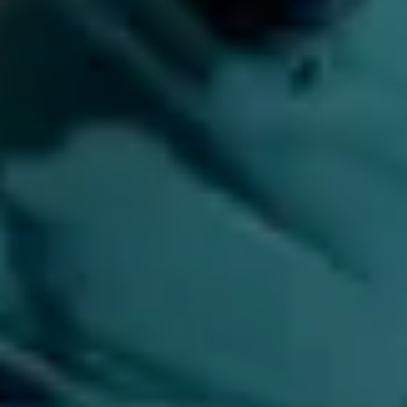
NOSSA AVALIAÇÃO
9.3
Com milhares de jogos, o Betano Cassino é uma ótima
plataforma para apostar e, principalmente, se divertir
online. Aproveite ainda suas promoções e vantagens aos
jogadores.
CONFIRA OUTRAS CASAS
O cassino da
Betano
sempre traz novidades para seus
apostadores, e nesta semana o novo slot do cassino é o
Riptide Fishing
, um jogo muito divertido onde você