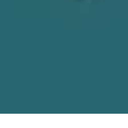
Stake
8.9
Segundas da Sorte: 10 giros grátis no slot da vez
Ler reviews
Galerabet
9.0
Ler reviews
Esportes
Blog
Promoções
Jogos