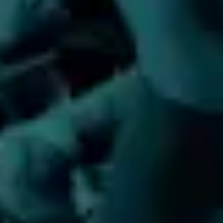
Como participar da promoção:
Cadastre-se na
Betano
;
Deposite para começar a apostar;
Clique no botão Participar, na página da promoção;
Jogue ao menos R$400 no jogo
Riptide Fishing
ou em
outros jogos da
Games Global
;
Você ganhará 30 rodadas grátis para jogar no mesmo
slot;
Cada rodada grátis tem valor de R$1,00.