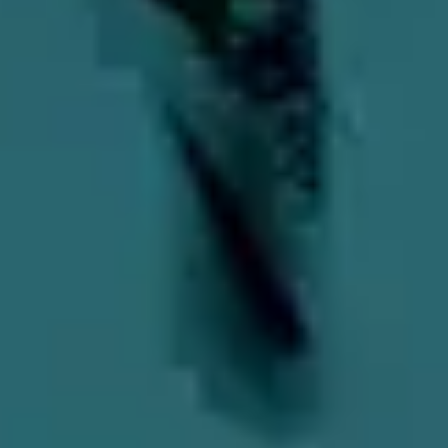
Ler reviews
Galerabet
9.0
Ler reviews
Top Casas de Apostas
Bet365
9.6
Autorizado a operar no Brasil pela Portaria SPA/MF Nº 250, de
07/02/2025. #publicidade
Ler reviews