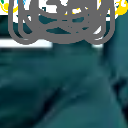
slot
Fortune Rabbit
até o dia 15 de junho. Ainda não tem
cadastro no
BetMGM
? Cadastre-se agora mesmo e divirta-
se!