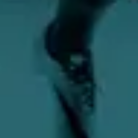
Segundas da Sorte: 10 giros grátis no slot da vez
Ler reviews
Galerabet
9.0
Ler reviews
Top Casas de Apostas
Bet365
9.6
Autorizado a operar no Brasil pela Portaria SPA/MF Nº 250, de
07/02/2025. #publicidade