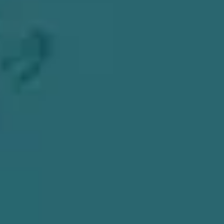
Melhores Cassinos
Melhores Cassinos
Comparador de cassino
Betano
Bet365
Jogos de cassino
Todos os jogos
Roleta
Crash
Cassino ao Vivo
Promoções