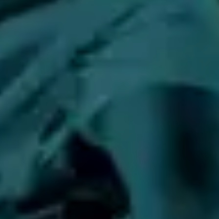
Como participar da promoção:
Cadastre-se na
BetMGM
;
Deposite para começar a apostar;
Complete a verificação de identidade para validar sua
conta;
Faça ao menos R$10 em apostas no jogo Fortune
Rabbit;
Caso tenha prejuízo, você recebe 10% de reembolso;
O reembolso máximo é de R$500.