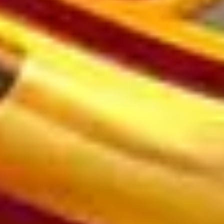
liberadas para operar em solo brasileiro e disponibilizam o
Fortune Tiger em sua gama de jogos online. Elas compõem o
ranking de
casas de apostas legalizadas
do nosso site.
Quais métodos de pagamento são aceitos?
O método de pagamento aceito nestas operadoras é o PIX,
que é o mais prático e rápido do país.
Qual o depósito mínimo para jogar Fortune
Tiger?
Cada plataforma tem a sua estratégia de negócio e define o
valor mínimo de depósito para jogar Fortune Tiger. Mas é
possível encontrar boas casas de apostas, todas
legalizadas, que aceitem depósitos como 1 real, 2 reais e 3
reais por exemplo.
É possível sacar jogando com 3 reais?