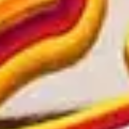
métodos que possam endividar o usuário, como boletos e
cartão de crédito.
O método disponível é o
PIX
, para todas. Ou seja, para iniciar
a brincadeira na plataforma, assim que a conta for
autorizada, siga as instruções e faça o seu pagamento pelo
método disponível na página.
Bônus e Promoções com Depósitos
Mínimos
Caso você seja fã de Fortune Tiger e quer aumentar as
chances de vitória nas plataformas citadas acima, fique
sempre atento as promoções disponíveis nas páginas de
cassino.
Diariamente as operadoras disponibilizam slots que estão
em alta e que oferecem bônus e promoções. Os prêmios
são variados e não seguem uma regra. Portanto, é válido
ficar de olho nas oportunidades.