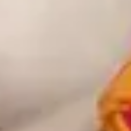
brasileiros. Para deixar o público mais próximo com a
plataforma, a estratégia foi usar e abusar da imagem de
personalidades do esporte, como, por exemplo, Vini Jr e o
narrador esportivo Galvão Bueno. Os cantores Thiaguinho,
Ludmila e Seu Jorge também foram escolhidos para figurar
as campanhas da marca.
A ideia da casa é oferecer um depósito mínimo baixo para
atrair muitos jogadores dispostos a brincar nos slots ou até
mesmo no mercado esportivo.
Por falar no mundo do cassino dentro da plataforma, a
variedade da Betnacional é incrível. O jogo Fortune Tiger está
presente e tem até mesmo um espaço na homepage da
operadora.
Aposta Ganha
(
Review
)
A Aposta Ganha é uma das bets que mais cresceram no
Brasil ultimamente. O portal é diversificado e apresenta
ótimas opções no que diz respeito as apostas esportivas e