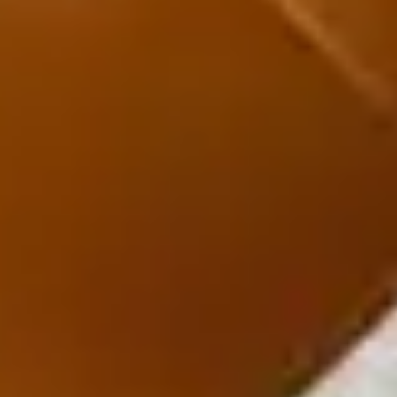
Autorizado a operar no Brasil pela Portaria SPA/MF Nº 250, de
07/02/2025. #publicidade
Ler reviews
Stake
8.9
Segundas da Sorte: 10 giros grátis no slot da vez
Ler reviews
Galerabet
9.0
Ler reviews
Esportes
Blog
Promoções