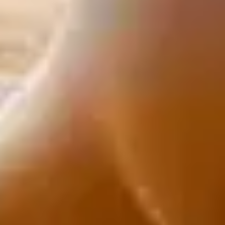
8.9
Segundas da Sorte: 10 giros grátis no slot da vez
Ler reviews
Galerabet
9.0
Ler reviews
Top Casas de Apostas
Bet365
9.6