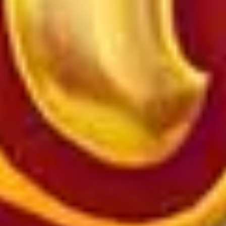
coloque um limite de tempo e dinheiro para brincar. Em caso
de insucesso nas rodadas, interrompa a interação de forma
imediata. ​
​
Perguntas Frequentes
Agora que você conheceu plataformas de 3 reais para jogar
Fortune Tiger, confira algumas perguntas frequentes dos
usuários.
Essas plataformas de 3 reais jogo do tigre são
seguras?
Sim. Todas as plataformas citadas neste artigo estão