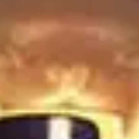
Promoções sem depósito
Giros grátis
Blog
Links úteis
Quem somos
Jogo Responsável
Fale conosco
Jogos populares
Melhores Cassinos
Slots em alta
Cassino é legal?
Promoções
Esportes
Jogos populares
Melhores Cassinos
Slots em alta
Cassino é legal?