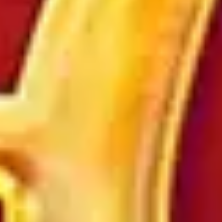
Segurança e regulamentação dos
cassinos recomendadas
De acordo com a norma do governo federal sobre o mercado
das apostas online, as casas só podem oferecer bônus e
promoções a usuários já cadastrados. Portanto, não caia em
golpe e não faça cadastro em plataformas que oferecem
bônus de boas-vindas a não usuários.
Uma questão para ficar atento é o domínio do site. Segundo
a regulamentação do mercado, as casas licenciadas tem a
URL ‘bet.br’. Sendo assim, caso ela não tenha esse
endereço, não faça cadastro ou realize depósitos.
Como jogar com responsabilidade?
Jogar com responsabilidade é uma maneira de deixar o
Fortune Tiger sadio em sua rotina. Organize a sua rotina e