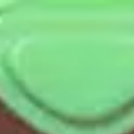
Melhores Cassinos
Melhores Cassinos
Comparador de cassino
Betano
Bet365
Jogos de cassino
Todos os jogos
Roleta
Crash
Cassino ao Vivo
Promoções
Promoções sem depósito
Giros grátis
Blog
Links úteis
Quem somos
Jogo Responsável
Fale conosco