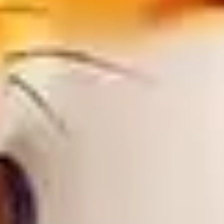
Ao longo deste artigo, vamos apresentar as plataformas
com depósito mínimo de 3 reais para brincar e se divertir no
Jogo do Tigrinho.
Jogar o Tigrinho na Betnacional
Jogar o Tigrinho na Aposta Ganha
Jogar o Tigrinho na F12 Bet
O Que é o Jogo Fortune Tiger e como
jogar
O Fortune Tiger é um slot desenvolvido pela PG Soft que
simplesmente caiu nas graças do brasileiro. A temática
oriental e a forma direta de entendimento do jogo, facilita na
hora de escolher para brincar nas operadoras.
De maneira básica, o Fortune Tiger é um game com bobinas
3x3 que disponibiliza 5 linhas de pagamento e possui uma
alta volatilidade. A taxa de RTP do jogo está em 96.18%, o que