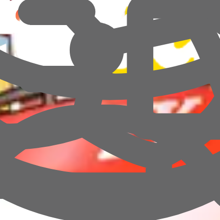
 depósito mínimo de 1 real, listamos algumas operadoras.
ileiro. Diariamente, a plataforma disponibiliza promoções d
ts. Outro fator que ajuda a utilizar o site é o seu conhecimen
nimo
tem a interação do usuário com entradas a partir de R$ 1 re
e observar que o site entrega os jogos do momento e dispobi
.
o brasileiro. Ela tem uma interface simples e boa navegação 
as ofertas e jogos em alta dentro da plataforma.