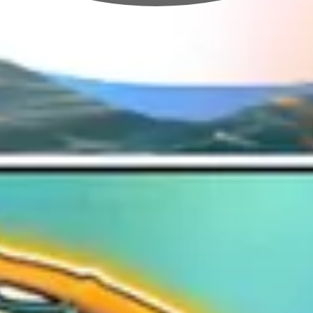
 real?
 necessário uma análise detalhada de vários critérios.
ementos como a variedade dos jogos, ofertas e a presença das
ma entrada segura e não perca dinheiro em caso de insucesso n
ne os triunfos.
slots de 1 real
guir alguns requIsitos, que ajudam a potencializar a sua exper
ntro das casas de apostas. Escolha casas que estão liberadas
eguros.
r os slots de 1 real, a plataforma online coloque uma gama d