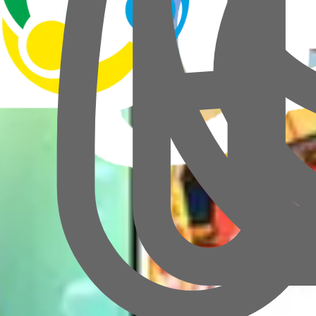
De olho na facilidade que as plataformas entregam slots com
Betnacional – Ideal para começar com pouco
A Betnacional é uma casa de aposta voltada ao público bras
provedoras, o que facilita a sua experiência no mundo dos slo
eventos e propagandas na televisão.
Acesse a plataforma e jogue slots a partir de R$1!
ApostaGanha – Slots variados com depósito mí
O Aposta Ganha é um dos sites de casas de apostas que permi
eles disponibilizam na plataforma e as promoções. Important
Veja os slots disponíveis e jogue com depósito mínimo de R$1
Galera Bet – Interface simples e boa navegação
A Galera Bet é uma das casas de apostas mais antigas do sol
facilidade. Portanto, vale a pena ficar de olho diariamente n