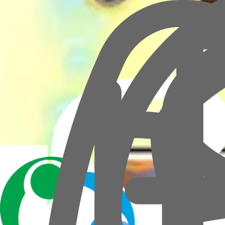
Novo no pedaço, o Betnacional
No mundo dos cassinos online, os Slots de 1 real são verdad
quebra, possuem um perfil mais ‘pé no chão’ para iniciar a ex
Neste artigo, vamos apresentar alguns Slots de 1 real que p
O que são slots de 1 real?
Os Slots de 1 real são jogos de cassino que contam com o valo
consegue angariar usuários que gostam de investir em valor
Melhores sites para jogar slots com de