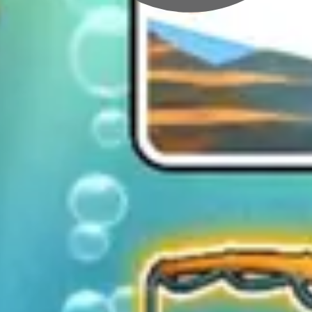
Crie sua conta e teste seus slots preferidos com baixo risco
Quais os benefícios de jogar slots de 1
Escolher uma casa de aposta com depósito mínimo de 1 real é
O principal é o fator financeiro. É necessário considerar el
Além disso, jogar com slots de 1 real permite que você faça u
significado de vitórias garantidas, pois é o algoritmo que defi
Cadastre-se!
Dicas para aproveitar ao máximo seus 
Para aproveitar os slots de 1 real ao máximo, é necessário se
Segurança
: Um dos pontos principais é a segurança de
sua navegação com a inserção de dados e depósitos s
Variedade dos jogos
: É necessário que para aproveita
forma tranquila o jogo da sua preferência.