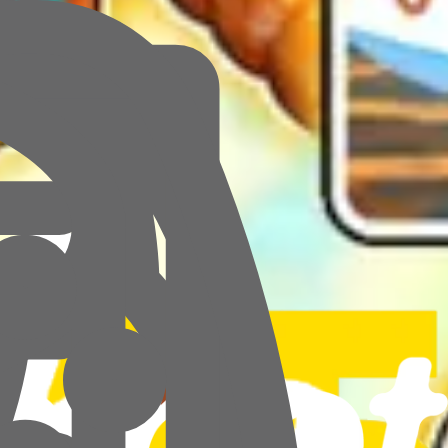
rá que é confiável? Veja aqui.
 aos usuários, que tendem a fazer depósitos pequenos e, de
de jogar.
r da banca. Devido ao valor baixo de investimento, ele