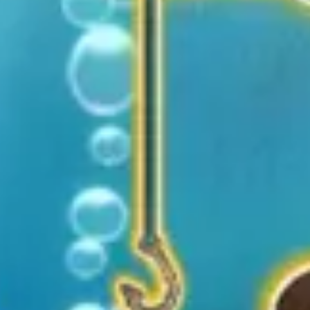
Provedores
: Outra dica são os provedores. A casa d
Slots com depósito mínimo de 1 real s
Sim. Os slots com depósito mínimo de 1 real são confiáveis. 
jogar com o valor mínimo é uma garantir de não ter perdas g
Comece a Jogar!
Perguntas frequentes