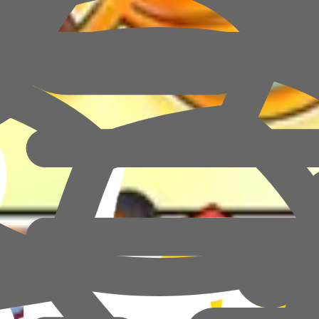
 Cassino vem com um boa proposta com jogos selecionados. Mas se
CRIAR CONTA
eiras febres e apresentam ótimas possibilidades de entradas
periência.
odem ser utilizados pelos usuários das casas de apostas e on
r mínimo de R$ 1 por rodada para tentar multiplicar o seu valo
es mais baixos.
pósito de 1 real