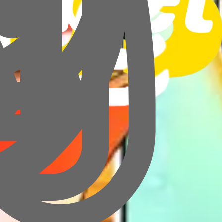
e slots e até mesmo promove campeonatos de determinadas
to em solo brasileiro, pois a marca está exposta em diversos
al. Neste caso, é necessário acompanhar os torneios que
liza até mesmo giros grátis para os usuários.
aos usuários, que encontram seus slots favoritos com muita