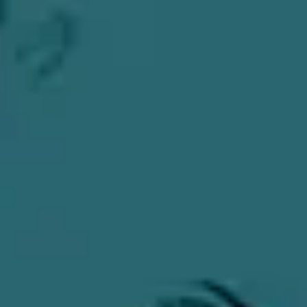
Melhores Cassinos
Melhores Cassinos
Comparador de cassino
Betano
Bet365
Jogos de cassino
Todos os jogos
Roleta
Crash
Cassino ao Vivo
Promoções