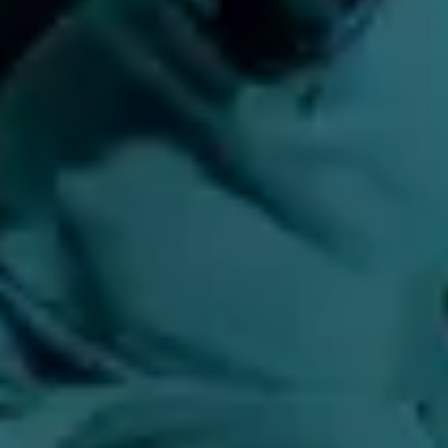
Promoções
Giros Grátis
Concorra a 80 rodadas grátis no slot Sugar Rush na Estrela
Bet
Concorra a 80 rodadas grátis
no slot Sugar Rush na Estrela
Bet
Ércio Bamberg
palpites
Atualização
Tempo de leitura
1
min