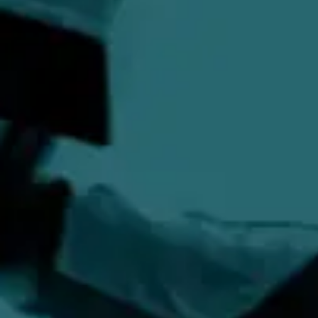
Promoções sem depósito
Giros grátis
Blog
Links úteis
Quem somos
Jogo Responsável
Fale conosco
Jogos populares
Melhores Cassinos
Slots em alta
Cassino é legal?
Promoções
Esportes
Jogos populares
Melhores Cassinos
Slots em alta
Cassino é legal?