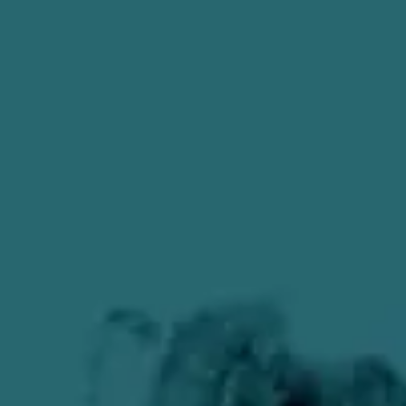
Melhores Cassinos
Melhores Cassinos
Comparador de cassino
Betano
Bet365
Jogos de cassino
Todos os jogos
Roleta
Crash
Cassino ao Vivo
Promoções
Promoções sem depósito
Giros grátis
Blog
Links úteis
Quem somos
Jogo Responsável
Fale conosco