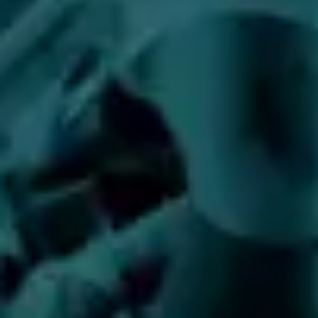
Jogue ao menos R$30 no slot Piggy Mania;
Você vai ganhar 15 giros grátis no mesmo jogo;
O jogador pode participar da promoção até 31 de julho.
Jogo Responsável
. Proibido para menores de 18 anos. Jogue
com responsabilidade!
Melhores cassinos online de Agosto
Bet365