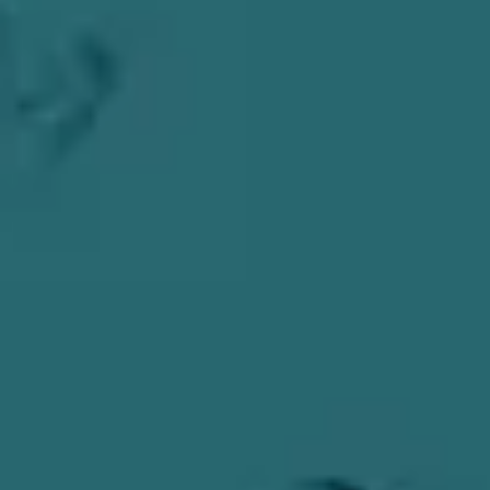
Melhores Cassinos
Melhores Cassinos
Comparador de cassino
Betano
Bet365
Jogos de cassino
Todos os jogos
Roleta
Crash
Cassino ao Vivo
Promoções