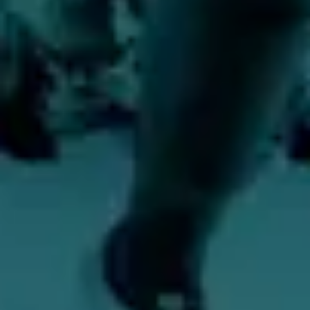
9.6
Autorizado a operar no Brasil pela Portaria SPA/MF Nº 250, de
07/02/2025. #publicidade
Ler reviews
Stake
8.9
Segundas da Sorte: 10 giros grátis no slot da vez
Ler reviews
Galerabet
9.0
Ler reviews