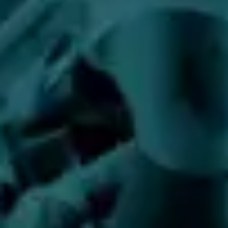
Bonanza ou Bubblegum Burst;
Você vai ganhar 25 giros grátis no mesmo jogo;
O jogador pode participar da promoção até 20 de julho.
Jogo Responsável
. Proibido para menores de 18 anos. Jogue
com responsabilidade!
Melhores cassinos online de Agosto
Bet365