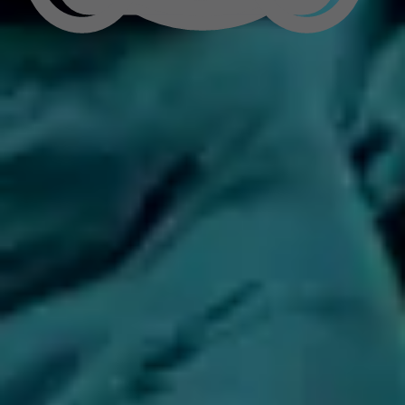
Como participar da promoção:
Cadastre-se no
Galera Bet
;
Deposite para começar a jogar;
Clique no botão Participar, diretamente no jogo
participantes;
Jogue ao menos R$50 no slot Sugar Rush, Sweet