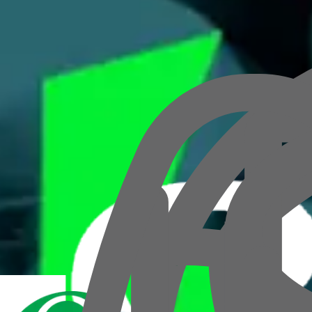
Promoções
Giros Grátis
Participe do Esquenta São João e concorra a 100 mil giros grá
Participe do Esquenta São Joã
Ércio Bamberg
palpites
Atualização
Tempo de leitura
1
min