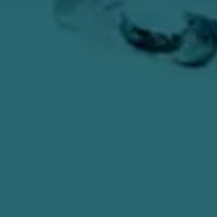
Top Casas de Apostas
Bet365
9.6
Autorizado a operar no Brasil pela Portaria SPA/MF Nº 250, d
Ler reviews
Stake
8.9
Segundas da Sorte: 10 giros grátis no slot da vez
Ler reviews
Galerabet