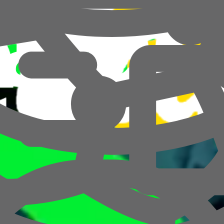
Luva Bet, a plataforma do Luva de Pedreiro? Com mais de 2500 jogo
CRIAR CONTA
torneios e desafios que distribuem prêmios e promoções para 
y; Nesta promoção você pode ganhar uma parte do prêmio de