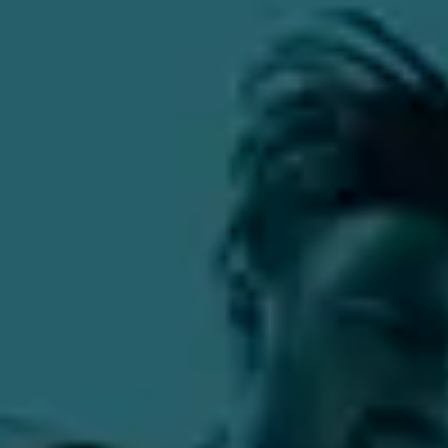
Promoções sem depósito
Giros grátis
Blog
Links úteis
Quem somos
Jogo Responsável
Fale conosco
Jogos populares
Melhores Cassinos
Slots em alta
Cassino é legal?
Promoções
Esportes
Jogos populares
Melhores Cassinos
Slots em alta
Cassino é legal?