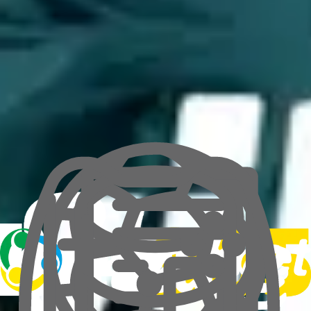
NOSSA AVALIAÇÃO
8.5
Em atividade desde 2010, o Novibet Casino é uma
plataforma estabelecida e respeitada no mundo todo. A
empresa possui sólidas parcerias na Grécia, onde
nasceu, e se consolidou no mercado brasileiro com bons
atrativos.
CRIAR CONTA
.A
Novibet
é reconhecida como um dos melhores cassinos
online, e nesta segunda-feira, você não pode perder a
incrível chuva de prêmios! Serão
R$5.000 em prêmios
disponíveis para os apostadores mais sortudos. Para
participar, basta se divertir nos jogos selecionados pelo