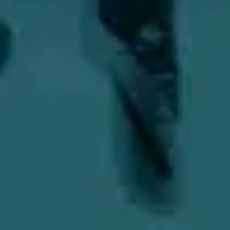
9.0
Ler reviews
Top Casas de Apostas
Bet365
9.6
Autorizado a operar no Brasil pela Portaria SPA/MF Nº 250, de
07/02/2025. #publicidade
Ler reviews
Stake
8.9