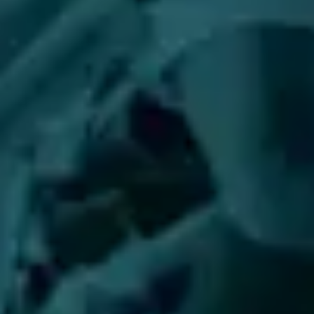
of Dead;
Você receberá 20 rodadas grátis no cassino da
Novibet;
A promoção é válida somente nesta sexta-feira.
Jogo Responsável
. Proibido para menores de 18 anos. Jogue
com responsabilidade!
Melhores cassinos online de Agosto
Bet365