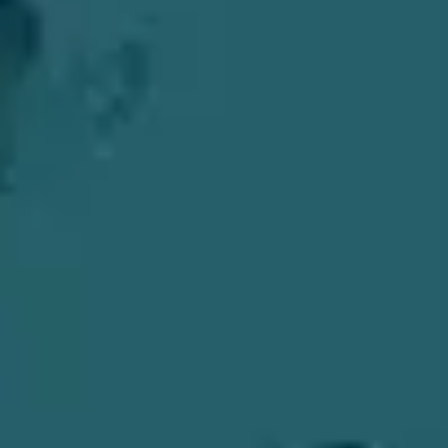
Melhores Cassinos
Melhores Cassinos
Comparador de cassino
Betano
Bet365
Jogos de cassino
Todos os jogos
Roleta
Crash
Cassino ao Vivo
Promoções