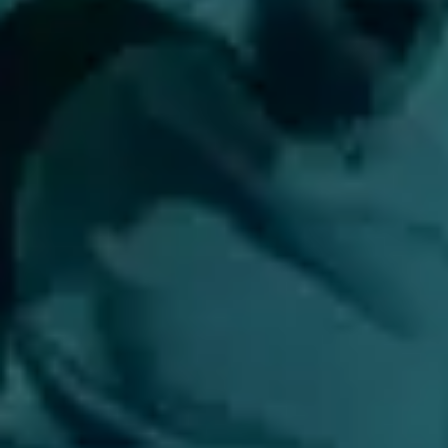
Promoções
Giros Grátis
Ganhe 20 rodadas grátis no slot Rich Wilde and the Tome of
Dead na Novibet
Ganhe 20 rodadas grátis no
slot Rich Wilde and the Tome
of Dead na Novibet
Ércio Bamberg
palpites
Atualização
Tempo de leitura
1
min