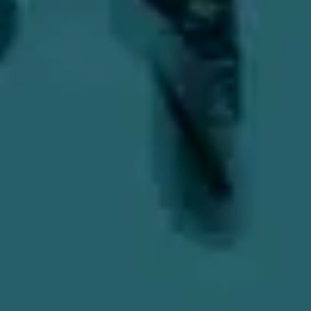
Top Casas de Apostas
Bet365
9.6
Autorizado a operar no Brasil pela Portaria SPA/MF Nº 250, de
07/02/2025. #publicidade
Ler reviews
Stake
8.9
Segundas da Sorte: 10 giros grátis no slot da vez
Ler reviews