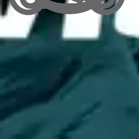
para continuar jogando sem colocar a mão no bolso no
cassino da
Novibet
.
Como participar da promoção:
Cadastre-se na
Novibet
;
Deposite para começar a apostar;
Registre-se na promoção;
Aposte ao menos R$50 no slot Rich Wilde and the Tome