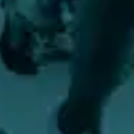
9.6
Autorizado a operar no Brasil pela Portaria SPA/MF Nº 250, de
07/02/2025. #publicidade
Ler reviews
Stake
8.9
Segundas da Sorte: 10 giros grátis no slot da vez
Ler reviews
Galerabet
9.0
Ler reviews