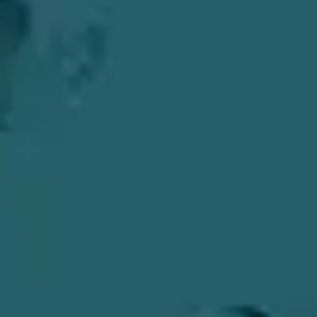
Melhores Cassinos
Melhores Cassinos
Comparador de cassino
Betano
Bet365
Jogos de cassino
Todos os jogos
Roleta
Crash
Cassino ao Vivo
Promoções