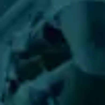
Você ganhará 50 giros grátis para jogar Burning Wins;
A promoção termina no dia 29 de dezembro.
Jogo Responsável
. Proibido para menores de 18 anos. Jogue
com responsabilidade!
Melhores cassinos online de Agosto
Bet365
9.6