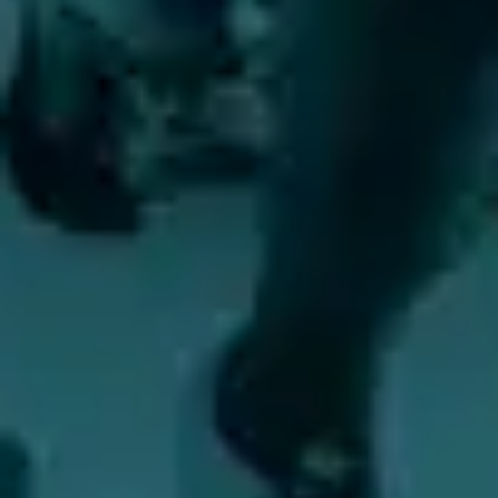
Autorizado a operar no Brasil pela Portaria SPA/MF Nº 250, de
07/02/2025. #publicidade
Ler reviews
Stake
8.9
Segundas da Sorte: 10 giros grátis no slot da vez
Ler reviews
Galerabet
9.0
Ler reviews
Top Casas de Apostas