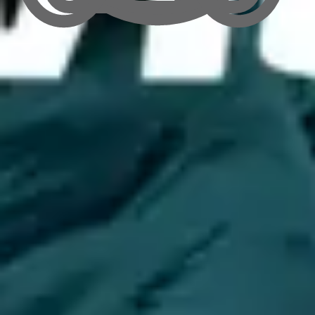
para continuar jogando sem colocar a mão no bolso no
cassino da
Novibet
todos os dias durante a semana.
Como participar da promoção:
Cadastre-se na
Novibet
;
Deposite para começar a apostar;
Registre-se na promoção;
Aposte R$30 e ganhe 10 rodadas grátis no slot Luckys