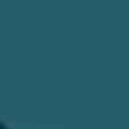
Melhores Cassinos
Melhores Cassinos
Comparador de cassino
Betano
Bet365
Jogos de cassino
Todos os jogos
Roleta
Crash
Cassino ao Vivo
Promoções
Promoções sem depósito
Giros grátis
Blog
Links úteis
Quem somos
Jogo Responsável
Fale conosco