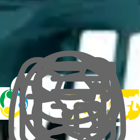
NOSSA AVALIAÇÃO
8.5
Em atividade desde 2010, o Novibet Casino é uma
plataforma estabelecida e respeitada no mundo todo. A
empresa possui sólidas parcerias na Grécia, onde
nasceu, e se consolidou no mercado brasileiro com bons
atrativos.
CRIAR CONTA
Os slots são jogos de cassino onde você precisa contar com
a sorte para ser ganhador, mas às vezes é necessário dar
um empurrãozinho para a sorte, jogar até ganhar vários
giros grátis que vão aumentar sua diversão. No slot
Luckys
Wild Pub
você pode se divertir, e ganhar
10 rodadas grátis