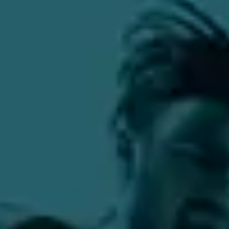
Promoções sem depósito
Giros grátis
Blog
Links úteis
Quem somos
Jogo Responsável
Fale conosco
Jogos populares
Melhores Cassinos
Slots em alta
Cassino é legal?
Promoções
Esportes
Jogos populares
Melhores Cassinos
Slots em alta
Cassino é legal?