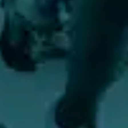
9.6
Autorizado a operar no Brasil pela Portaria SPA/MF Nº 250, de
07/02/2025. #publicidade
Ler reviews
Stake
8.9
Segundas da Sorte: 10 giros grátis no slot da vez
Ler reviews
Galerabet
9.0
Ler reviews