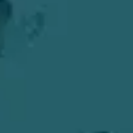
Melhores Cassinos
Melhores Cassinos
Comparador de cassino
Betano
Bet365
Jogos de cassino
Todos os jogos
Roleta
Crash
Cassino ao Vivo
Promoções