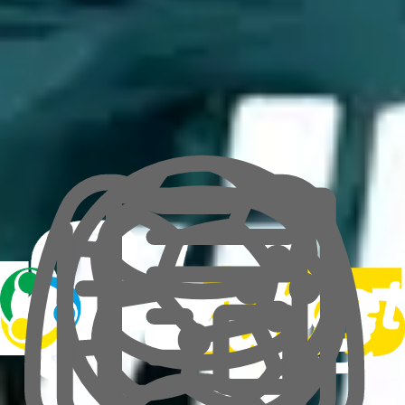
NOSSA AVALIAÇÃO
8.5
Em atividade desde 2010, o Novibet Casino é uma
plataforma estabelecida e respeitada no mundo todo. A
empresa possui sólidas parcerias na Grécia, onde
nasceu, e se consolidou no mercado brasileiro com bons
atrativos.
CRIAR CONTA
A Novibet tem um dos melhores cassinos que você pode
encontrar online, e nesta quinta-feira vai acontecer uma
chuva de prêmios! Serão
5.000 reais em prêmios
caindo
para os apostadores mais sortudos, e tudo o que você
precisa fazer é se divertir nos jogos selecionados pelo