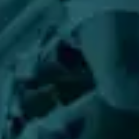
Novibet;
Enquanto joga, você poderá ser um dos 250
ganhadores de prêmios aleatórios de 20 reais;
A promoção é válida até o dia 30 de janeiro.
Jogo Responsável
. Proibido para menores de 18 anos. Jogue
com responsabilidade!
Melhores cassinos online de Agosto
Bet365