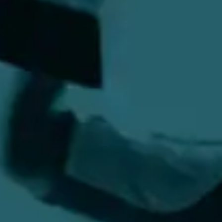
Promoções sem depósito
Giros grátis
Blog
Links úteis
Quem somos
Jogo Responsável
Fale conosco
Jogos populares
Melhores Cassinos
Slots em alta
Cassino é legal?
Promoções
Esportes
Jogos populares
Melhores Cassinos
Slots em alta
Cassino é legal?