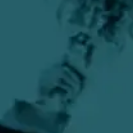
Melhores Cassinos
Melhores Cassinos
Comparador de cassino
Betano
Bet365
Jogos de cassino
Todos os jogos
Roleta
Crash
Cassino ao Vivo
Promoções