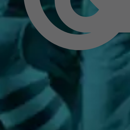
Como participar da promoção:
Cadastre-se na
Novibet
;
Deposite para começar a jogar;
Registre-se na promoção;
Jogue ao menos R$50 no jogo Mega Fire Blaze Lucky Ball 
Jogue ao menos R$50 no jogo Adventures Beyond Wonderl
Você pode ganhar até 5 vezes, com o máximo de 40 fic