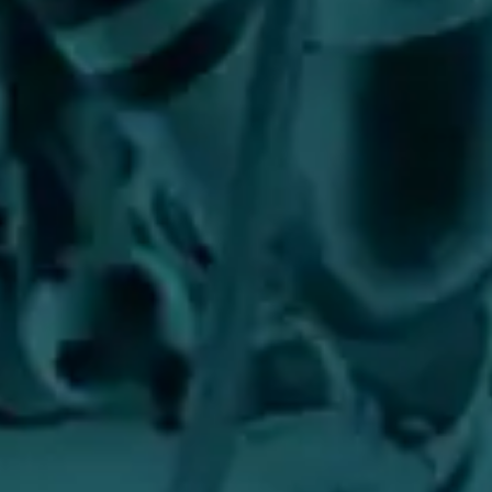
Jogo Responsável
. Proibido para menores de 18 anos. Jogu
Melhores cassinos online de Agosto
Bet365
9.6
Autorizado a operar no Brasil pela Portaria SPA/MF Nº 250, d
Ler reviews
Stake
8.9
Segundas da Sorte: 10 giros grátis no slot da vez
Ler reviews
Galerabet