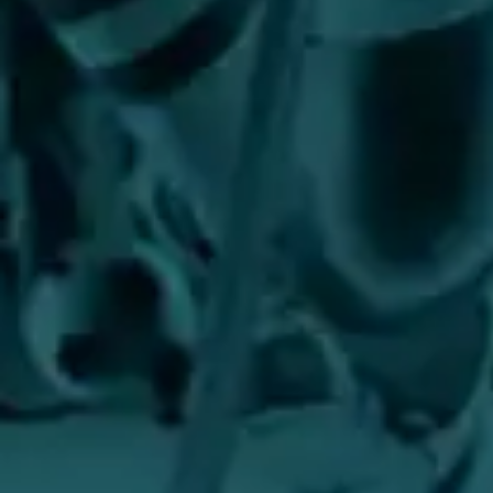
Jogo Responsável
. Proibido para menores de 18 anos. Jogu
Melhores cassinos online de Agosto
Bet365
9.6
Autorizado a operar no Brasil pela Portaria SPA/MF Nº 250, d
Ler reviews
Stake
8.9
Segundas da Sorte: 10 giros grátis no slot da vez
Ler reviews
Galerabet