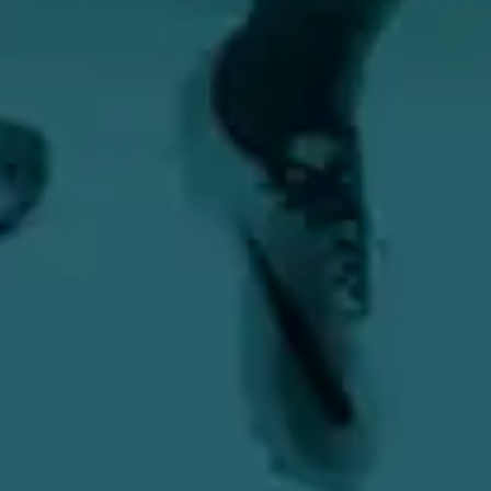
e 07/02/2025. #publicidade