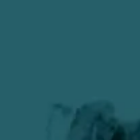
Melhores Cassinos
Melhores Cassinos
Comparador de cassino
Betano
Bet365
Jogos de cassino
Todos os jogos
Roleta
Crash
Cassino ao Vivo
Promoções
Promoções sem depósito
Giros grátis
Blog
Links úteis
Quem somos
Jogo Responsável
Fale conosco