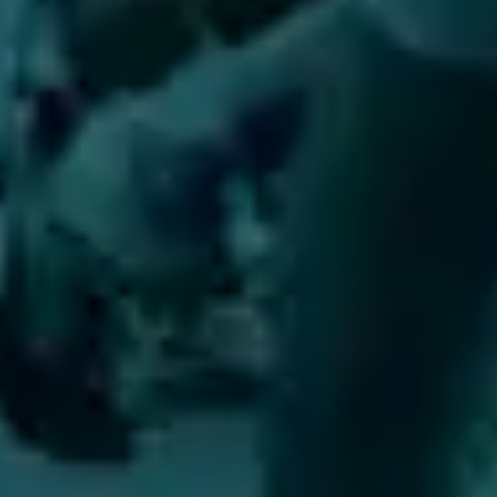
Jogo Responsável
. Proibido para menores de 18 anos. Jogue
com responsabilidade!
Melhores cassinos online de Agosto
Bet365
9.6
Autorizado a operar no Brasil pela Portaria SPA/MF Nº 250, de
07/02/2025. #publicidade
Ler reviews
Stake
8.9