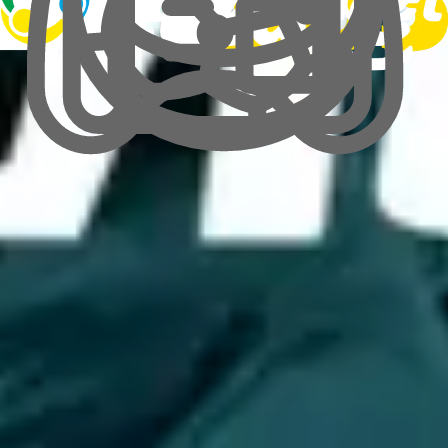
se na Novibet
agora mesmo. e aproveite essa oportunidade
para jogar com mais segurança e diversão. Toda semana
tem
novas promoções no cassino
da
Novibet
. Confira e
aproveite!