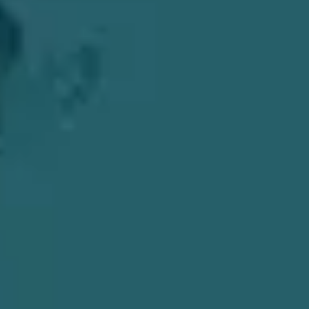
Melhores Cassinos
Melhores Cassinos
Comparador de cassino
Betano
Bet365
Jogos de cassino
Todos os jogos
Roleta
Crash
Cassino ao Vivo
Promoções