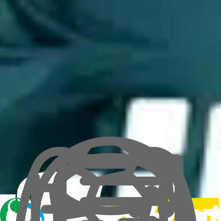
NOSSA AVALIAÇÃO
8.5
Em atividade desde 2010, o Novibet Casino é uma
plataforma estabelecida e respeitada no mundo todo. A
empresa possui sólidas parcerias na Grécia, onde
nasceu, e se consolidou no mercado brasileiro com bons
atrativos.
CRIAR CONTA
A
Novibet
está com uma promoção imperdível esta semana
para os amantes de
cassino online
! Se a sorte não estiver
ao seu lado, você pode receber
10% de reembolso
sobre
suas perdas, com valor de
até R$50
, ao jogar nos títulos da
renomada provedora
No Limit
. Não perca tempo e
cadastre-