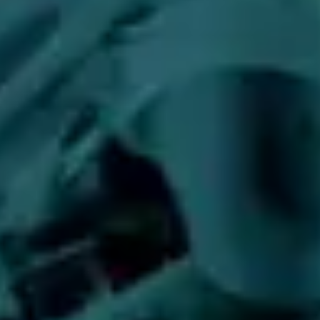
Cadastre-se na
Sportingbet
;
Deposite para começar a jogar;
Inscreva-se na promoção;
Jogue os jogos de crash selecionados na promoção;
A cada R$1 jogado, você ganha um ponto;
Os 1000 apostadores com mais pontos dividem o
prêmio de R$1.000.000.
Jogo Responsável
. Proibido para menores de 18 anos. Jogue
com responsabilidade!