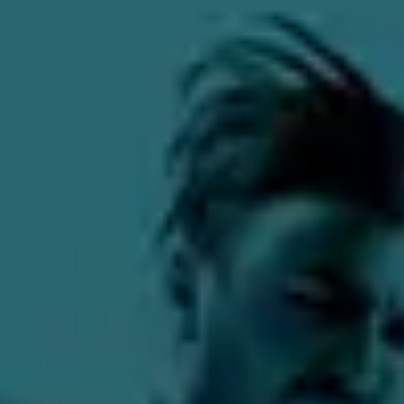
Promoções sem depósito
Giros grátis
Blog
Links úteis
Quem somos
Jogo Responsável
Fale conosco
Jogos populares
Melhores Cassinos
Slots em alta
Cassino é legal?
Promoções
Esportes
Jogos populares
Melhores Cassinos
Slots em alta
Cassino é legal?