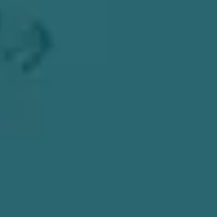
Melhores Cassinos
Melhores Cassinos
Comparador de cassino
Betano
Bet365
Jogos de cassino
Todos os jogos
Roleta
Crash
Cassino ao Vivo
Promoções