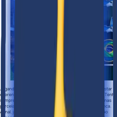
Jogando o slot do Ronaldinho na Stake, você pode apostar
diferentes valores por rodada
entre R$ 0,10 e R$ 500
. Tenha
sempre seu saldo total em mente, para apostar pequenas
parcelas dele por rodada, conforme sua gestão de banca.
Afinal, jogos de cassino têm resultado imprevisível e não