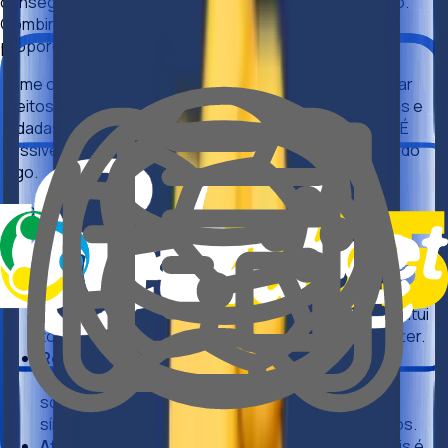
conseguimos saber quando a sorte está do nosso lado.
Combinações vencedoras são pagas de maneira
proporcional ao valor apostado.
Tome conhecimento também de como ativar e desativar
efeitos sonoros, música de fundo, rodadas automáticas e
rodadas rápidas, além dos termos e condições gerais. É
possível ativar locuções e alterar o idioma da interface do
jogo.
Importante, nas regras do jogo, entender os símbolos
especiais e os recursos adicionais, como:
Wilds em Expansão
- os símbolos Wild podem
aparecer nos rolos 2,3 e 4, e quando isso ocorre ele se
expande preenchendo toda a coluna. O Wild substitui
todos os outros símbolos, exceto o símbolo Scatter.
Rodadas Grátis
- 3 ou mais Scatters acionam 12
rodadas grátis. Durante os giros grátis, 3 ou mais
scatters acionam 12 rodadas grátis adicionais e
símbolos Wild podem fornecer mais giros gratuitos.
Atualização do Símbolo
- o modo Rodadas Grátis é