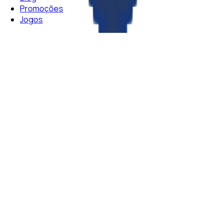
Promoções
Jogos