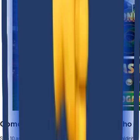
Como ganhar no slot do Ronaldinho
São 10 as
linhas de pagamento
oferecidas pelo Ronaldinho