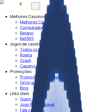
Melhores Cassinos
Melhores Cassinos
Comparador de cassino
Betano
Bet365
Jogos de cassino
Todos os jogos
Roleta
Crash
Cassino ao Vivo
Promoções
Promoções sem depósito
Giros grátis
Blog
Links úteis
Quem somos
Jogo Responsável
Fale conosco