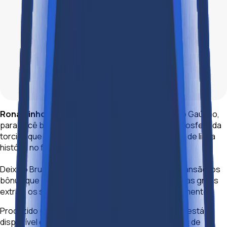
NOSSA AVALIAÇÃO
8.9
Review completa e sincera do aposta10
CRIAR CONTA
Ronaldinho Spins
é o nome do slot do Ronaldinho Gaúcho,
para você brincar no cassino online curtindo a atmosfera da
torcida que anima o estádio para aclamar o craque de linda
história no futebol mundial. 🏟️
Deixe o Bruxo brilhar para buscar os Wilds em expansão, os
bônus que proporcionam rodadas grátis, as rodadas grátis
extra e os símbolos com maiores valores de pagamento.
Produzido pela Booming Games, Ronaldinho Spins está
disponível entre as
principais plataformas
de
jogos
de