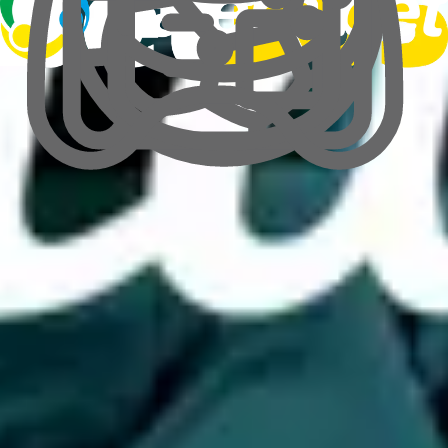
Você consegue?