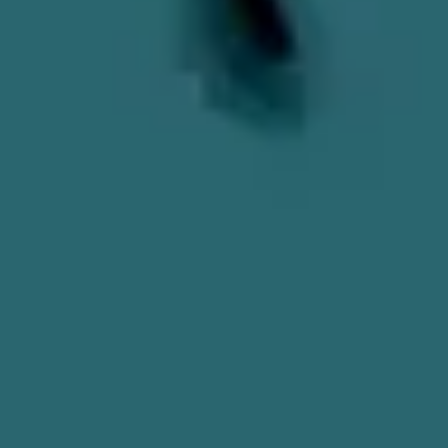
07/02/2025. #publicidade
Ler reviews
Stake
8.9
Segundas da Sorte: 10 giros grátis no slot da vez
Ler reviews
Galerabet
9.0
Ler reviews
Esportes
Blog
Promoções