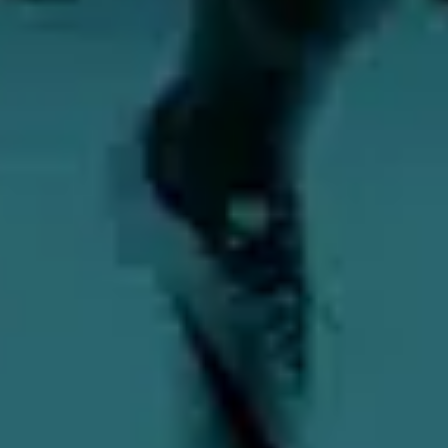
8.9
Segundas da Sorte: 10 giros grátis no slot da vez
Ler reviews
Galerabet
9.0
Ler reviews
Top Casas de Apostas
Bet365
9.6
Autorizado a operar no Brasil pela Portaria SPA/MF Nº 250, de