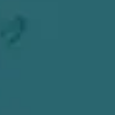
Melhores Cassinos
Melhores Cassinos
Comparador de cassino
Betano
Bet365
Jogos de cassino
Todos os jogos
Roleta
Crash
Cassino ao Vivo
Promoções