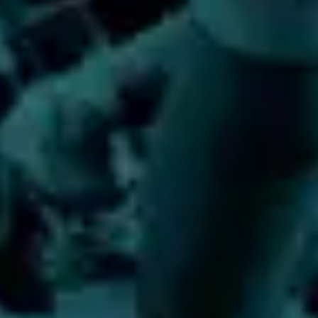
Jogo Responsável
. Proibido para menores de 18 anos. Jogue
com responsabilidade!
Melhores cassinos online de Agosto
Bet365
9.6
Autorizado a operar no Brasil pela Portaria SPA/MF Nº 250, de
07/02/2025. #publicidade
Ler reviews
Stake