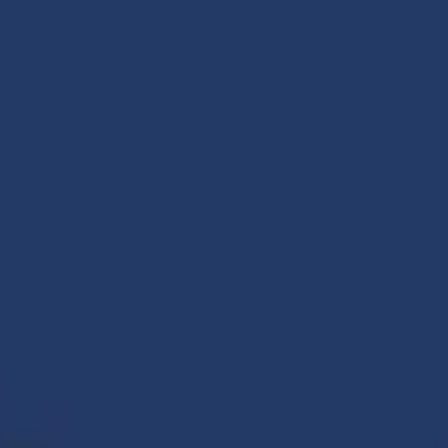
e 07/02/2025. #publicidade