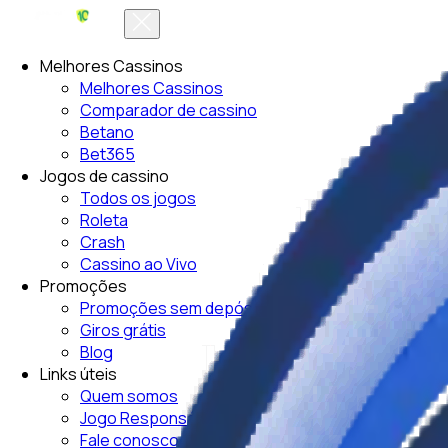
Melhores Cassinos
Melhores Cassinos
Comparador de cassino
Betano
Bet365
Jogos de cassino
Todos os jogos
Roleta
Crash
Cassino ao Vivo
Promoções
Promoções sem depósito
Giros grátis
Blog
Links úteis
Quem somos
Jogo Responsável
Fale conosco