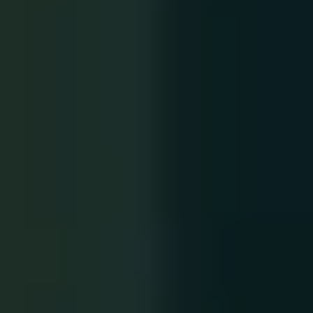
Onde apostar neste confronto da A-League?
As melhores odds e mercados especiais de gols estão
disponíveis na bet365, Superbet e Esportes da Sorte.
O aposta10 promove o
Jogo Responsável
. Proibido para
menores de 18 anos. Jogue com responsabilidade!
APOSTA GANHA
Palpite principal
Adelaide United /
ADELAIDE UNITED
-
PERTH GLORY
Empate
ODD ATUAL
1.36
APOSTAR