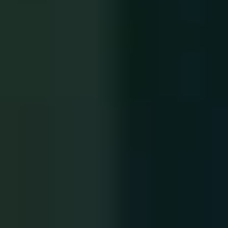
APOSTA GANHA
Palpite principal
X
Adelaide United /
ADELAIDE UNITED
-
PERTH GLORY
Empate
ODD ATUAL
1.36
APOSTAR
HS do Brasil Ltda., CNPJ 47.123.407/0001-70, Portaria SPA/MF
nº 250/2025
+18 | Ministério da Fazenda adverte: Aposta não é
investimento