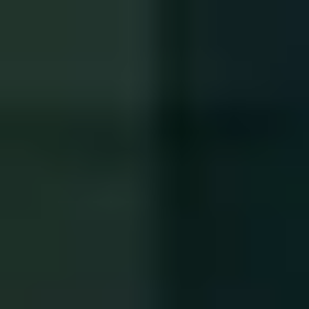
Diário de apostas
Palpites de hoje
Promoções
Campeonatos
Guia de Apostas
Casas de apostas legalizadas
Como apostar
Podcasts
Vídeos
Blog
Cassino
Jogos populares
Melhores cassinos online
Links úteis
Quem somos
Jogo Responsável
Fale conosco