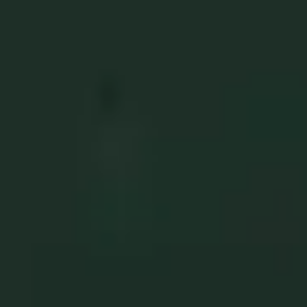
Melhores cassinos online
Links úteis
Quem somos
Jogo Responsável
Fale conosco
Casas Legalizadas
Jogos de cassino
Guia de Apostas
Palpites
Campeonatos
Casas Legalizadas
Jogos de cassino
Guia de Apostas
Palpites
Palpites Futebol
Palpites Copa
Arábia Saudita vs. Uruguai