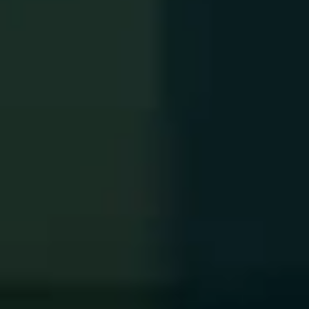
a x Uruguai
s casas de apostas precificaram. Acredito que na pior das h