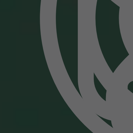
ODD ATUAL
2.20
HS do Brasil Ltda., CNPJ 47.123.407/0001-70, Portaria SPA/MF
APOSTA EM ABERTO
Tripla do dia
ODD ATUAL
1.00
+18 | Ministério da Fazenda adverte: Aposta não é investimen
Arábia Saudita e Uruguai estreiam na
Copa 2026
nesta segun
está programada para 19h (de Brasília) e 18h do horário loca