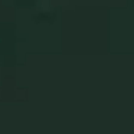
Diário de apostas
Palpites de hoje
Promoções
Campeonatos
Guia de Apostas
Casas de apostas legalizadas
Como apostar
Podcasts
Vídeos
Blog
Cassino
Jogos populares