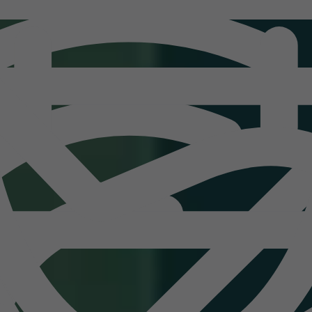
estreiam pelo grupo H da Copa 2026. O confronto está program
Sim