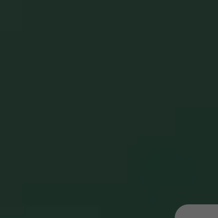
Copa
Arábia Saudita
1
X
1
Uruguai
Arábia Saudita x Uruguai: Pal