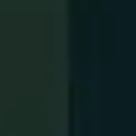
Melhores cassinos online
Links úteis
Quem somos
Jogo Responsável
Fale conosco
Casas Legalizadas
Jogos de cassino
Guia de Apostas
Palpites
Campeonatos
Casas Legalizadas
Jogos de cassino
Guia de Apostas
Palpites
Palpites Futebol
Palpites Premier League 🏴󠁧󠁢󠁥󠁮󠁧󠁿
Aston Villa vs. Manchester United