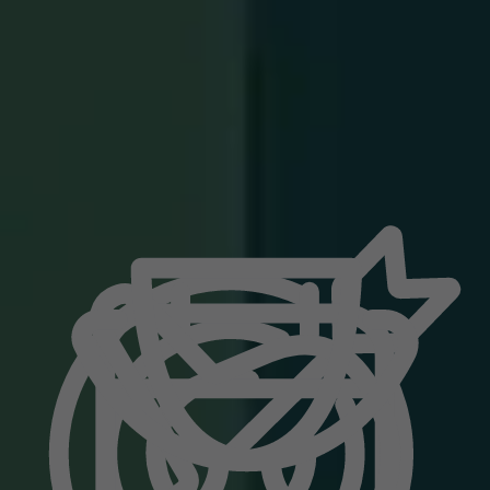
Melhores cassinos online
Links úteis
Quem somos
Jogo Responsável
Fale conosco
Casas Legalizadas
Jogos de cassino
Guia de Apostas
Palpites
Campeonatos
Casas Legalizadas
Jogos de cassino
Guia de Apostas
Palpites
Palpites Futebol
Palpites Brasileirão Série B 🇧🇷
Atlético Goianiense vs. Ponte Preta