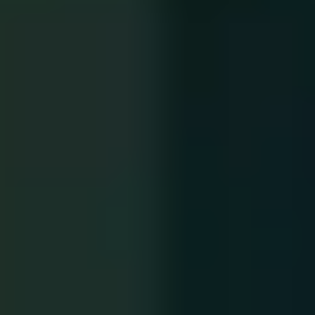
Diário de apostas
Palpites de hoje
Promoções
Campeonatos
Guia de Apostas
Casas de apostas legalizadas
Como apostar
Podcasts
Vídeos
Blog
Cassino
Jogos populares