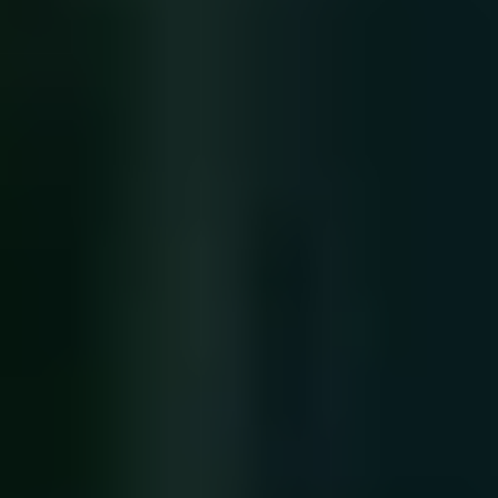
ATLETICO MADRID
07/03, 14:30
ESPANHOL - LA LIGA 🇪🇸
X
REAL SOCIEDAD
1.61
X
0.00
0.00
Atletico Madrid para vencer
1.61
APOSTAR
HS do Brasil Ltda., CNPJ 47.123.407/0001-70, Portaria SPA/MF
nº 250/2025
+18 | Ministério da Fazenda adverte: Aposta não é
investimento