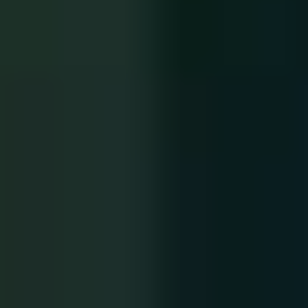
APOSTAR
HS do Brasil Ltda., CNPJ 47.123.407/0001-70, Portaria SPA/MF
nº 250/2025
+18 | Ministério da Fazenda adverte: Aposta não é
investimento
APOSTA EM ABERTO
Tripla do dia
ODD ATUAL
1.00
APOSTAR
+18 | Ministério da Fazenda adverte: Aposta não é
investimento
O
Estádio Cívitas Metropolitano
, em Madri, recebe neste
sábado (07/03)
, às
14:30 (Brasília)
, um dos duelos mais
aguardados da 27ª rodada da
La Liga 2025/26
. O
Atlético de
Madrid
busca se consolidar no G-3 após um tropeço contra