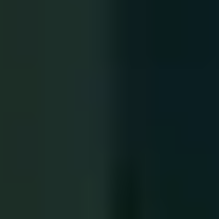
o Barcelona, enquanto a
Real Sociedad
tenta manter sua
regularidade para entrar na zona de classificação para as
provas europeias.
Confira o melhor palpite
para este
encontro.
Palpite Rápido Atlético de Madrid x Real
Sociedad
🏆
Recomendada: Vitória do Atlético de Madrid (Tempo
Regular)
- Os "Colchoneros" são fortes no Metropolitano,
onde aplicaram goleadas recentes no Espanyol e no próprio
Barcelona (em partida anterior da Copa, há cerca de 1 mês).
Apesar da derrota na última rodada, o time de Simeone tem
um elenco profundo e o fator casa é determinante. (odd 1.57
na
BetMGM
)
🛡️
Baixo risco: Ambas as Equipes Marcam: Sim
- Este
mercado é sustentado por números curiosos. A Real
Sociedad marcou gols em seus
últimos jogos oficiais
. O
Atlético, por sua vez, balançou as redes em 86% das