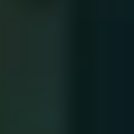
Assistir, Estatísticas e
Escalações La Liga (07/03)
José Bragança
70
palpites
Atualização
Tempo de leitura
4
min
Palpite em Destaque
O Estádio Cívitas Metropolitano, em Madri, recebe neste
sábado (07/03), às 14:30 (Brasília), um dos duelos mais
aguardados da 27ª rodada da La Liga 2025/26. O Atlético de
Madrid busca se consolidar no G-3 após um tropeço contra o