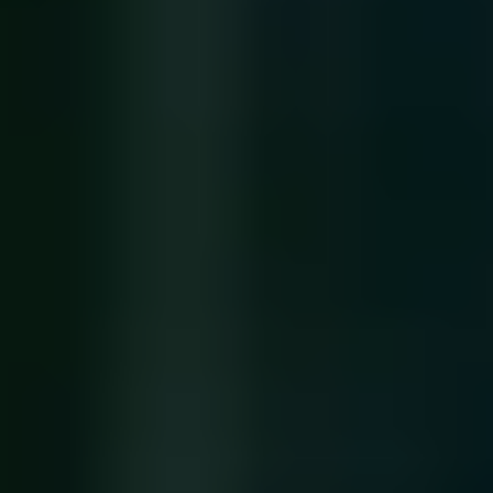
APOSTA GANHA
Palpite principal
Atletico Madrid
ATLETICO MADRID
-
REAL SOCIEDAD
para vencer
ODD ATUAL
1.61
APOSTAR
HS do Brasil Ltda., CNPJ 47.123.407/0001-70, Portaria SPA/MF
nº 250/2025
+18 | Ministério da Fazenda adverte: Aposta não é
investimento
Jogue com responsabilidade.
Apostas não são meio de enriquecimento e podem levar à
perda de dinheiro. O jogo pode causar dependência: saiba
quando parar! Defina seus limites antes de começar.