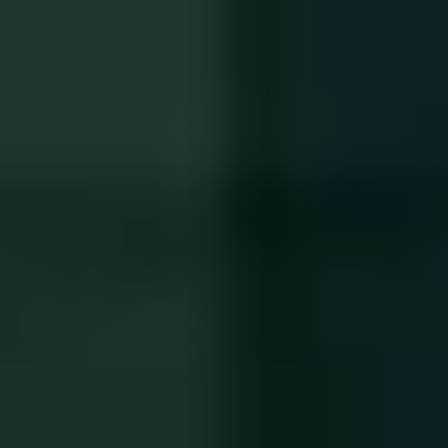
Diário de apostas
Palpites de hoje
Promoções
Campeonatos
Guia de Apostas
Casas de apostas legalizadas
Como apostar
Podcasts
Vídeos
Blog
Cassino
Jogos populares
Melhores cassinos online
Links úteis
Quem somos
Jogo Responsável
Fale conosco