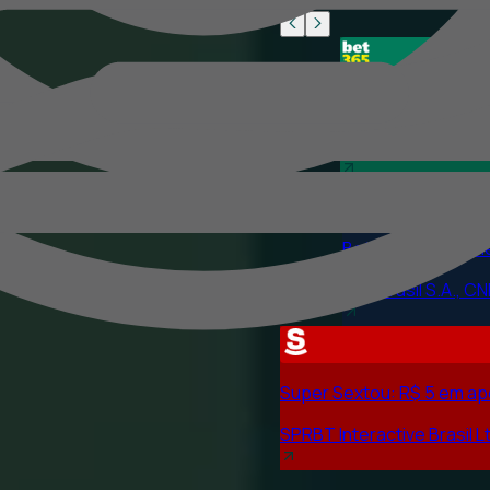
Aumento de 25% no
HS do Brasil Ltda.
Botafogo x Fluminen
NSX Brasil S.A., C
Super Sextou: R$ 5 em ap
SPRBT Interactive Brasil 