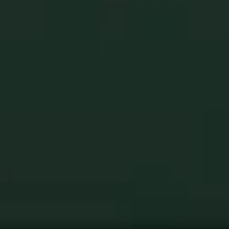
Acontecimentos Atletico Madr
Atletico Madrid
Union St.Gilloise
Primeiro tempo
26
'
Robin Le Normand
/
Jose Gimenez
39
'
Julian Alvarez
48
'
Antoine Griezmann
Segundo tempo