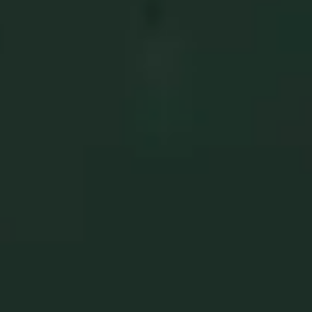
Melhores cassinos online
Links úteis
Quem somos
Jogo Responsável
Fale conosco
Casas Legalizadas
Jogos de cassino
Guia de Apostas
Palpites
Campeonatos
Casas Legalizadas
Jogos de cassino
Guia de Apostas
Palpites
Palpites Futebol
Palpites Champions League 🇪🇺
Atletico Madrid vs. Union St.Gilloise