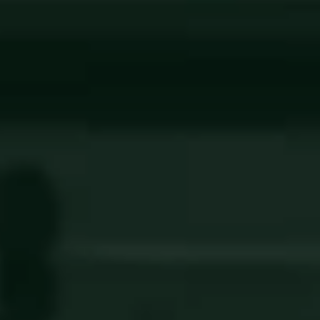
62
'
Antoine Griezmann
/
Alexander Soerloth
62
'
Koke
/
Thiago Almada
62
'
Alejandro Baena
/
Conor Gallagher
68
'
Nahuel Molina
72
'
Conor Gallagher