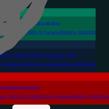
 Criar Aposta nos jogos de tênis
, CNPJ 47.123.407/0001-70, Portaria SPA/MF nº 250/2025
se: A. Cabral e Hulk 2+ chutes a gol - 11.00
NPJ 55.056.104/0001-00, Portaria SPA/MF nº 2.092/2024
osta grátis para todos
Ltda., CNPJ 54.071.596/0001-40, Portaria SPA/MF nº 2.090/2024