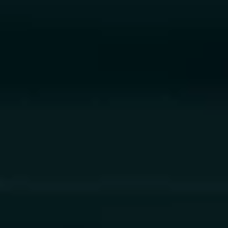
66
'
Ousseynou Niang
74
'
Marc Giger
/
Kevin Rodriguez
74
'
Sofiane Boufal
/
Anouar Ait El Hadj
74
'
Mathias Rasmussen
/
Kamiel van de Perre