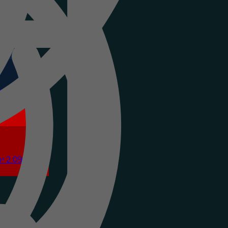
0/2025
2/2024
nº 2.090/2024
as