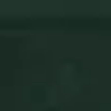
Diário de apostas
Palpites de hoje
Promoções
Campeonatos
Guia de Apostas
Casas de apostas legalizadas
Como apostar
Podcasts
Vídeos
Blog
Cassino
Jogos populares
Melhores cassinos online
Links úteis
Quem somos
Jogo Responsável
Fale conosco