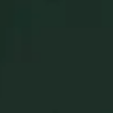
Diário de apostas
Palpites de hoje
Promoções
Campeonatos
Guia de Apostas
Casas de apostas legalizadas
Como apostar
Podcasts
Vídeos
Blog
Cassino
Jogos populares