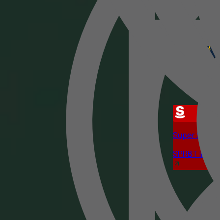
Aumen
HS do
Botaf
NSX B
Super Sextou
SPRBT Intera