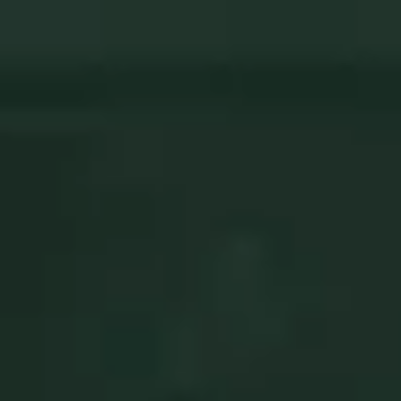
Diário de apostas
Palpites de hoje
Promoções
Campeonatos
Guia de Apostas
Casas de apostas legalizadas
Como apostar
Podcasts
Vídeos
Blog
Cassino
Jogos populares
Melhores cassinos online
Links úteis
Quem somos
Jogo Responsável
Fale conosco