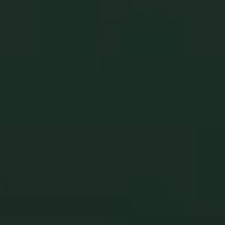
Acontecimentos Atlético MG
Atlético MG
Grêmio
Primeiro tempo
11
'
Hulk
17
'
Lyanco