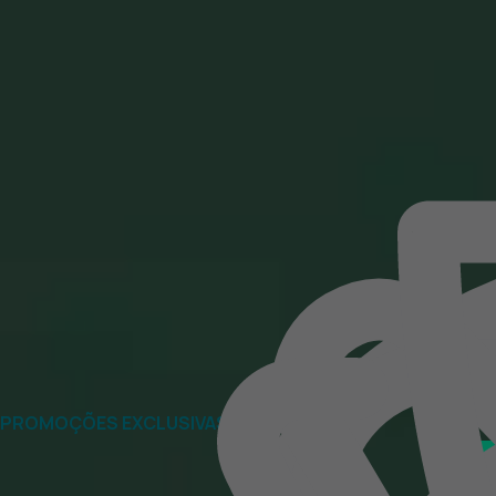
Brasileirão 2026 🇧🇷
Atlético MG
2
X
1
Grêmio
PROMOÇÕES EXCLUSIVAS