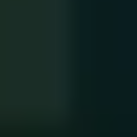
APOSTAR
NVBT Gaming Ltda., CNPJ 50.587.712/0001-27, Portaria
SPA/MF nº 249/2025
+18 | Ministério da Fazenda adverte:
Aposta não é investimento
Onde Assistir
Bélgica
-
Egito
16:00 (BRASÍLIA)
HORA
SEGUNDA-FEIRA, 15 DE JUNHO DE 2026
DATA
SEATTLE STADIUM
ESTÁDIO