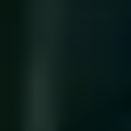
Aposta não é investimento
Jogue com responsabilidade.
Apostas não são meio de enriquecimento e podem levar à
perda de dinheiro. O jogo pode causar dependência: saiba
quando parar! Defina seus limites antes de começar.
Sobre o tipster
Bruno Pessa
Editor de conteúdo e tipster do a10
Confira meu desempenho no último mês:
30
Palpites criados
1.68