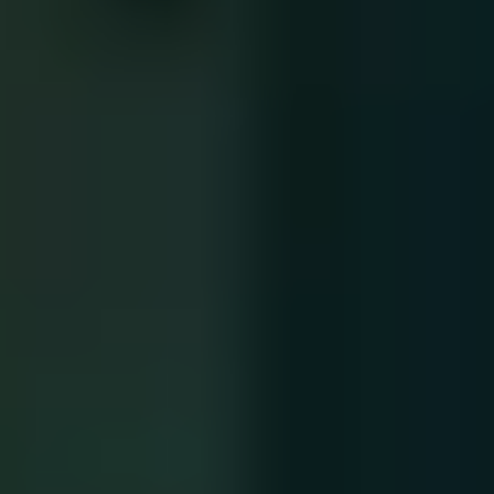
Bruno Pessa
30
palpites
Atualização
Tempo de leitura
4
min
Palpite em Destaque
Nesta segunda-feira, 15 de junho, Bélgica e Egito estreiam
pelo grupo G da Copa 2026. O confronto está programado
para 16h (de Brasília), no Lumen Field Stadium, em Seattle.
Confira os melhores palpites para o jogo.
APOSTA EM ABERTO
Palpite principal