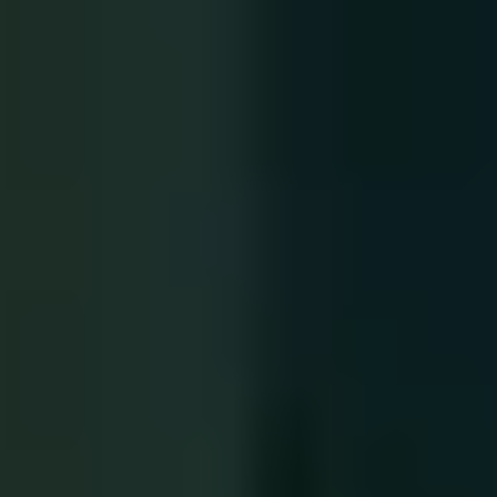
Bélgica
qualificado e
1.68 na
🏆
Recomendado
para
experiente
Novibet
vencer
em Copas
para vencer
O jogo de
profundidade
no ataque e
Bélgica
as variáveis
1.33 na
🛡️
Baixo risco
mais
para buscar o
Novibet
escanteios
gol devem dar
muitos cantos
aos belgas
Bélgica
Combinação
vence e
reunindo
2.60 na
🚀
Ousado
Ambos
triunfo da
Novibet
Marcam
favorita sem
Não
sofrer gols