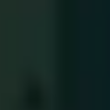
Copa
Bélgica
1
X
1
Egito
Bélgica x Egito: Palpite, Onde
Assistir e Escalações – Copa
2026