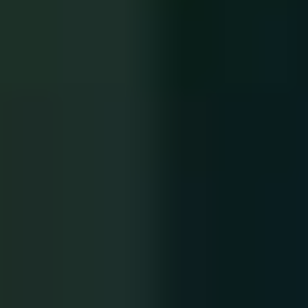
APOSTAR
+18 | Ministério da Fazenda adverte: Aposta não é
investimento
Bélgica e Egito estreiam na
Copa 2026
nesta segunda-feira,
15 de junho, abrindo a rodada do
Grupo G
. A partida no
Lumen Field Stadium em Nova Jersey, na grande Nova York,
está programada para 16h (de Brasília) e 12h do horário local
nos EUA. Confira o melhor prognóstico com palpites para o
jogo.
Palpite Rápido Bélgica x Egito
Tipo
Palpite
Justificativa
Odds/Casa
O time mais