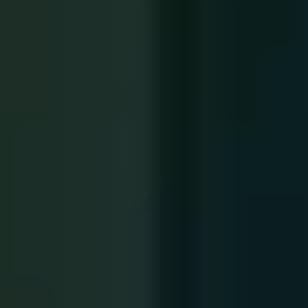
Onde assistir Bélgica x Egito ao vivo -
Informações do jogo
📅
Data: 15/06/26
📍
Local: Seattle, EUA 🇺🇸
🏟️
Estádio: Lumen Field
📺
Transmissão:
Streaming e YouTube - CazéTV, Globoplay, ge tv
TV Aberta: Globo
TV Fechada:
Sportv
⏰ Horário:
16h00 (Brasília).
➡️ Visite nossa
página completa de Apostas na Copa
Melhores palpites para Bélgica x Egito