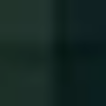
Diário de apostas
Palpites de hoje
Promoções
Campeonatos
Guia de Apostas
Casas de apostas legalizadas
Como apostar
Podcasts
Vídeos
Blog
Cassino
Jogos populares
Melhores cassinos online
Links úteis
Quem somos
Jogo Responsável
Fale conosco