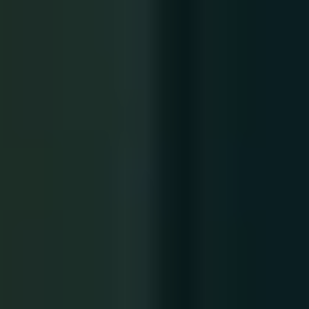
Palpite Principal: Resultado da partida - Bélgica
O time egípcio tem nomes experientes e talentosos na
frente, mas o belga é mais completo e qualificado
coletivamente.
Odds
1.68
na Bet365
👉
APOSTAR NA BET365
Palpite em Cartões: Egito ganhar (1x2 de
cartões)
Com os belgas atacando mais, os egípcios devem se valer
de faltas para parar o ataque adversário e evitar o perigo
Odds
1.86
na Bet365
👉
APOSTAR NA BET365
Aposta do especialista