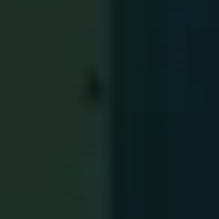
Diário de apostas
Palpites de hoje
Promoções
Campeonatos
Guia de Apostas
Casas de apostas legalizadas
Como apostar
Podcasts
Vídeos
Blog
Cassino
Jogos populares