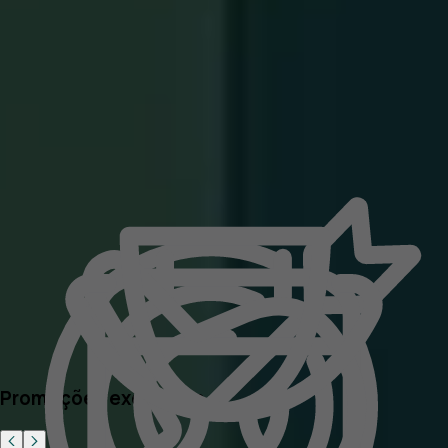
Liga Portugal 🇵🇹
Benfica
1
X
2
Braga
Promoções exclusivas