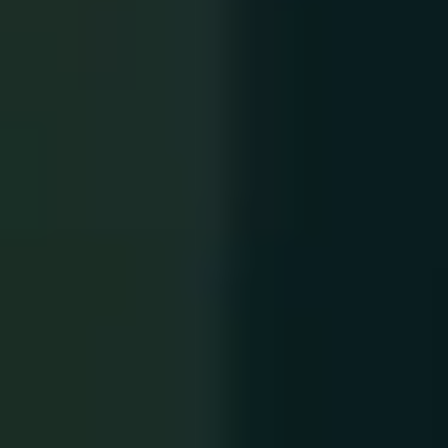
ASPMYRA STADION
ESTÁDIO
BODOE
LOCAL
Outros Mercados
1x2
Mais e Menos Gols
Handicap Asiático
Não existem odds disponíveis para esse mercado nesse
momento.
Estatísticas H2H
APOSTA GANHA
Palpite principal
Juventus / Empate
BODØ/GLIMT
-
JUVENTUS
ODD ATUAL
1.42