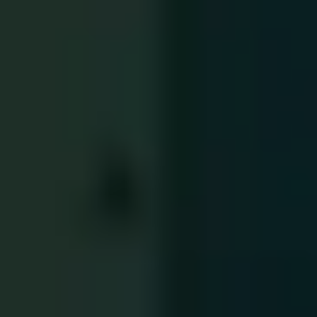
Melhores cassinos online
Links úteis
Quem somos
Jogo Responsável
Fale conosco
Casas Legalizadas
Jogos de cassino
Guia de Apostas
Palpites
Campeonatos
Casas Legalizadas
Jogos de cassino
Guia de Apostas
Palpites
Palpites Futebol
Palpites Champions League 🇪🇺
Bodø/Glimt vs. Juventus