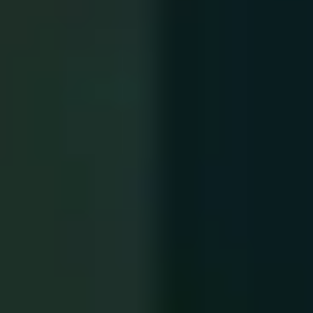
Champions League 🇪🇺
Bodø/Glimt
2
X
3
Juventus
Palpite: Bodo/Glimt x
Juventus - 25/11/2025 -