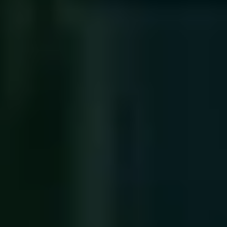
Juventus / Empate
1.42
APOSTAR
+18 | Ministério da Fazenda adverte: Aposta não é
investimento
APOSTA GANHA
Palpite principal
Juventus / Empate
BODØ/GLIMT
-
JUVENTUS
ODD ATUAL
1.42
APOSTAR
+18 | Ministério da Fazenda adverte: Aposta não é
investimento