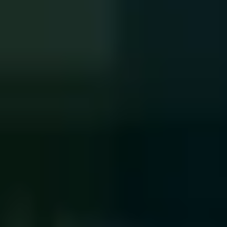
APOSTAR
+18 | Ministério da Fazenda adverte: Aposta não é
investimento
Quem vai ganhar?
BODØ/GLIMT
04/11, 17:00
CHAMPIONS LEAGUE 🇪🇺
X
MONACO
0.00
X
0.00
0.00