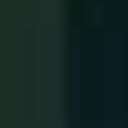
Champions League 25/26
Gabriel de Sá Santos
0
palpites
Atualização
Tempo de leitura
1
min
Palpite em Destaque
Nesta terça, Bodo/Glimt e Monaco medem forças pela 4ª
rodada da Champions. Veja o palpite do a10 para o duelo!
APOSTA GANHA
Palpite principal