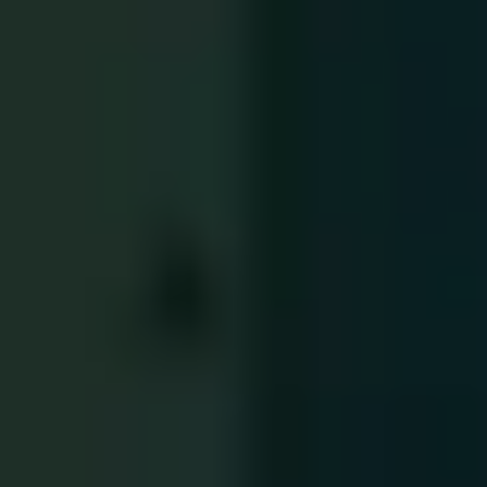
Melhores cassinos online
Links úteis
Quem somos
Jogo Responsável
Fale conosco
Casas Legalizadas
Jogos de cassino
Guia de Apostas
Palpites
Campeonatos
Casas Legalizadas
Jogos de cassino
Guia de Apostas
Palpites
Palpites Futebol
Palpites Champions League 🇪🇺
Bodø/Glimt vs. Monaco