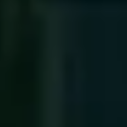
Menos de 3.5 gol(s)
2.00
APOSTAR
+18 | Ministério da Fazenda adverte: Aposta não é
investimento
APOSTA GANHA
Palpite principal
Menos de 3.5 gol(s)
BODØ/GLIMT
-
MONACO
ODD ATUAL
2.00
APOSTAR
+18 | Ministério da Fazenda adverte: Aposta não é
investimento