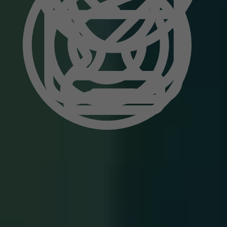
O Bodo/Glimt tem um começo irregular, com dois empates e
uma derrota
🥅 Média de Gols do Bodo/Glimt
O Bodo/Glimt aparece com a marca de cinco gols a favor e
sete gols contra.
⚽Monaco
O Monaco tem um começo irregular, com dois empates e
uma derrota
🥅 Média de Gols do Monaco
O Monaco aparece com a marca de três gols a favor e seis
gols contra.