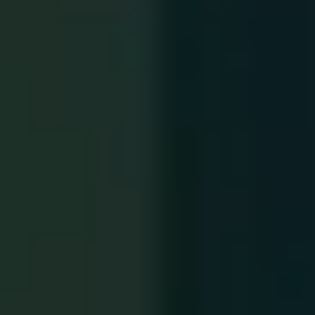
Diário de apostas
Palpites de hoje
Promoções
Campeonatos
Guia de Apostas
Casas de apostas legalizadas
Como apostar
Podcasts
Vídeos
Blog
Cassino
Jogos populares