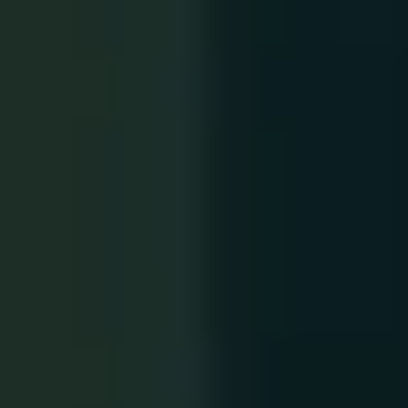
ODD ATUAL
2.00
APOSTAR
+18 | Ministério da Fazenda adverte: Aposta não é
investimento
Onde Assistir
Bodø/Glimt
-
Monaco
17:00 (BRASÍLIA)
HORA
TERÇA-FEIRA, 04 DE NOVEMBRO DE 2025
DATA