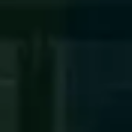
61
'
Gorka Guruzeta
63
'
Karim Adeyemi
/
Maximilian Beier
63
'
Carney Chukwuemeka
/
Julian Brandt
63
'
Nico Serrano
/
Unai Gomez
69
'
Jobe Bellingham
/
Felix Nmecha
70
'
Niklas Suele
/
Nico Schlotterbeck
80
'
Ibon Sanchez
/
Maroan Sannadi
82
'
Sehrou Guirassy
87
'
Sehrou Guirassy
/
Fabio Silva