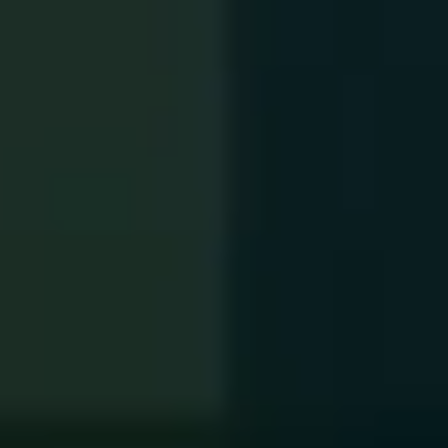
Borussia Dortmund
Athletic Bilbao
Primeiro tempo
28
'
Daniel Svensson
43
'
Aitor Paredes
Segundo tempo
46
'
Gorka Guruzeta
/
Inaki Williams
46
'
Inigo Ruiz de Galarreta
/
Mikel Jauregizar
46
'
Aymeric Laporte
/
Daniel Vivian
50
'
Carney Chukwuemeka
59
'
Andoni Gorosabel