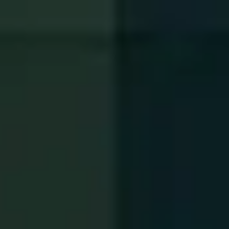
Diário de apostas
Palpites de hoje
Promoções
Campeonatos
Guia de Apostas
Casas de apostas legalizadas
Como apostar
Podcasts
Vídeos
Blog
Cassino
Jogos populares
Melhores cassinos online
Links úteis
Quem somos
Jogo Responsável
Fale conosco