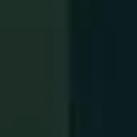
Melhores cassinos online
Links úteis
Quem somos
Jogo Responsável
Fale conosco
Casas Legalizadas
Jogos de cassino
Guia de Apostas
Palpites
Campeonatos
Casas Legalizadas
Jogos de cassino
Guia de Apostas
Palpites
Palpites Futebol
Palpites Champions League 🇪🇺
Borussia Dortmund vs. Athletic Bilbao