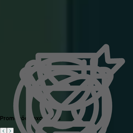
Champions League 🇪🇺
Borussia Dortmund
4
X
1
Athletic Bilbao
Promoções exclusivas