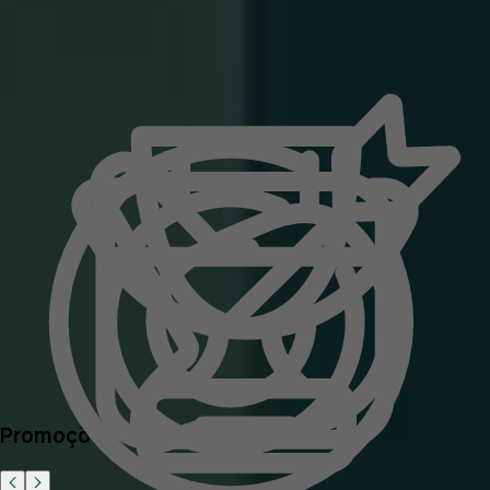
Premier League 🏴󠁧󠁢󠁥󠁮󠁧󠁿
Bournemouth
3
X
1
Fulham
Promoções exclusivas