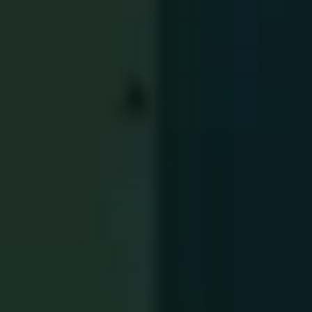
Diário de apostas
Palpites de hoje
Promoções
Campeonatos
Guia de Apostas
Casas de apostas legalizadas
Como apostar
Podcasts
Vídeos
Blog
Cassino
Jogos populares