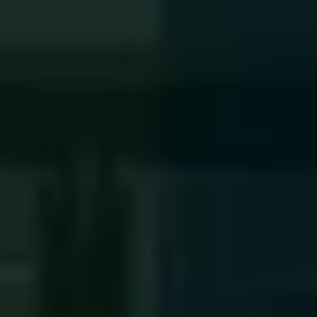
56
'
Leonardo Lelo
/
Mario Dorgeles
59
'
Hyun-Gyu Oh
64
'
Yaimar Medina
/
Collins Sor
71
'
Rodrigo Zalazar
72
'
Yaimar Medina
76
'
Ricardo Horta
/
Pau Victor
76
'
Jarne Steuckers
/
Konstantinos Karetsas
76
'
Jusef Erabi
/
Hyun-Gyu Oh
76
'
Nikolas Sattlberger
/
Daan Heymans