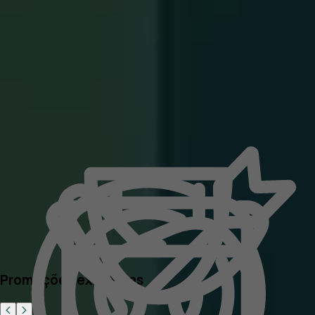
Liga Europa 🇪🇺
Braga
3
X
4
Genk
Promoções exclusivas