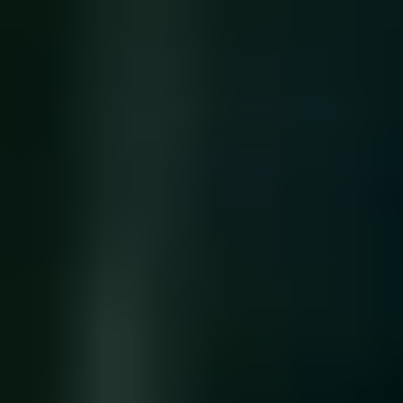
APOSTAR
NVBT Gaming Ltda., CNPJ 50.587.712/0001-27, Portaria
SPA/MF nº 249/2025
+18 | Ministério da Fazenda adverte:
Aposta não é investimento
Jogue com responsabilidade.
Apostas não são meio de enriquecimento e podem levar à
perda de dinheiro. O jogo pode causar dependência: saiba
quando parar! Defina seus limites antes de começar.
Sobre o tipster
Bruno Pessa