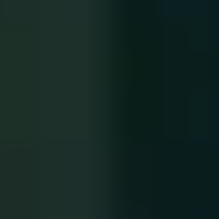
APOSTA EM ABERTO
Tripla do dia
ODD ATUAL
1.00
APOSTAR
+18 | Ministério da Fazenda adverte: Aposta não é
investimento
Brasil 🇧🇷 e Haiti 🇭🇹 voltam a campo pela
Copa 2026
nesta
sexta-feira, 19 de junho, completando a segunda rodada
do
Grupo C
. A partida no Lincoln Financial Field em Filadélfia,
Estados Unidos, está programada para 21h30 (de Brasília) e
20h30 pelo horário local. Confira o melhor prognóstico com
palpites para o jogo.
Palpite Rápido Brasil x Haiti