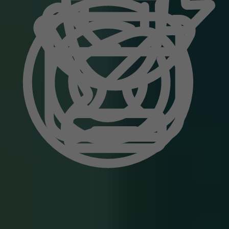
diminui em função do que vimos dos haitianos na
estreia, dificultando para a Escócia.
Essa linha de HA -2.0 nos paga se o Brasil ganhar por 3
ou mais gols de diferença. Se ganhar por exatos dois
gols, a aposta é devolvida. Perdemos se ganhar por um
gol apenas ou não ganhar.
Palpite do bolão - Placar Exato
🔮
Brasil 4️⃣ x 1️⃣
Haiti
Análise dos times
Brasil 🇧🇷
Dos males, o menor. Foi essa sensação que a seleção deixou
nos brasileiros após a estreia na Copa, sábado passado. A
ansiedade e o nervosismo foram evidentes, mas a resposta
em campo veio rápida, para evitar a derrota.