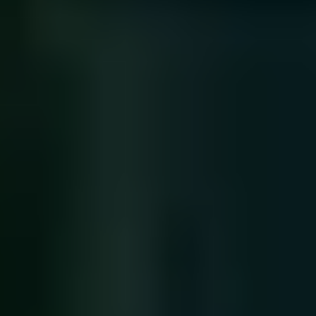
ODD ATUAL
1.54
APOSTAR
NVBT Gaming Ltda., CNPJ 50.587.712/0001-27, Portaria
SPA/MF nº 249/2025
+18 | Ministério da Fazenda adverte:
Aposta não é investimento
Quem vai ganhar?
BRASIL
19/06, 21:30
COPA
X