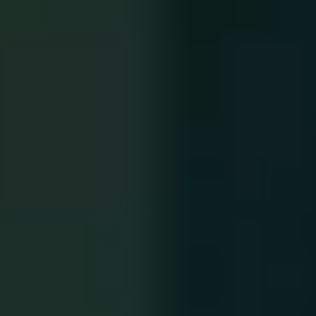
Diário de apostas
Palpites de hoje
Promoções
Campeonatos
Guia de Apostas
Casas de apostas legalizadas
Como apostar
Podcasts
Vídeos
Blog
Cassino
Jogos populares