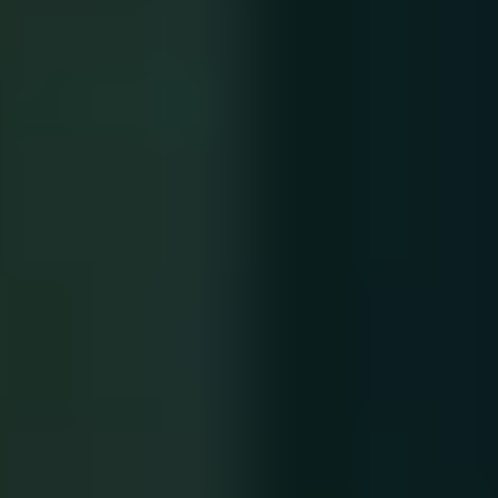
APOSTA GANHA
Palpite principal
X
Brasil -2.0
BRASIL
-
HAITI
ODD ATUAL
1.54
APOSTAR
NVBT Gaming Ltda., CNPJ 50.587.712/0001-27, Portaria
SPA/MF nº 249/2025
+18 | Ministério da Fazenda adverte:
Aposta não é investimento