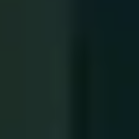
relaxar
O camisa 7
vem
confiante e
Vini Jr
certamente
marcar e
4.40 na
🚀
Ousado
terá espaços
dar
Superbet
para
assistência
bagunçar a
defesa
haitiana
Onde assistir Brasil x Haiti ao vivo - Informações
do jogo
📅
Data:
19/06/26
📍
Local:
Filadélfia, EUA 🇺🇸