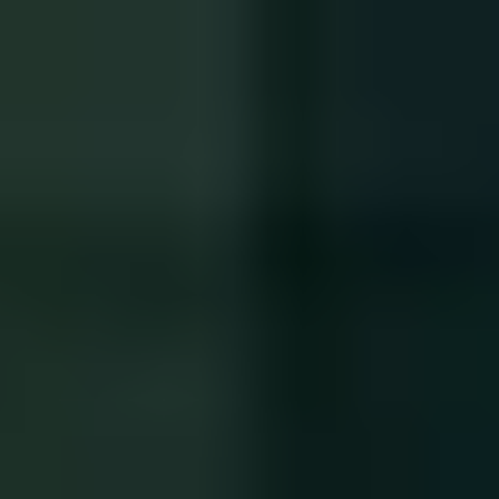
Diário de apostas
Palpites de hoje
Promoções
Campeonatos
Guia de Apostas
Casas de apostas legalizadas
Como apostar
Podcasts
Vídeos
Blog
Cassino
Jogos populares
Melhores cassinos online
Links úteis
Quem somos
Jogo Responsável
Fale conosco