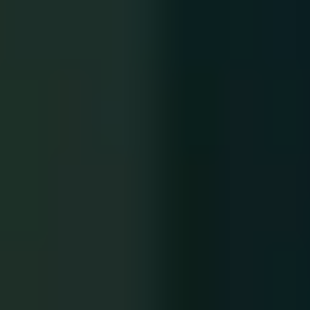
Melhores cassinos online
Links úteis
Quem somos
Jogo Responsável
Fale conosco
Casas Legalizadas
Jogos de cassino
Guia de Apostas
Palpites
Campeonatos
Casas Legalizadas
Jogos de cassino
Guia de Apostas
Palpites
Palpites Futebol
Palpites Copa
Brasil vs. Haiti