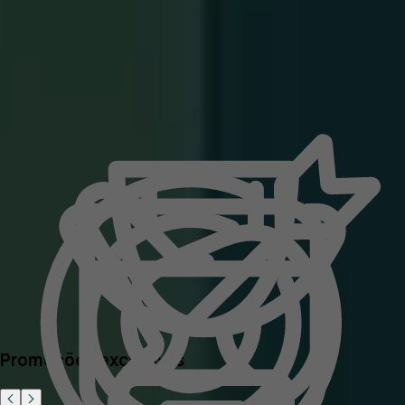
Ligue 1 🇫🇷
Brest
3
X
1
Strasbourg
Promoções exclusivas