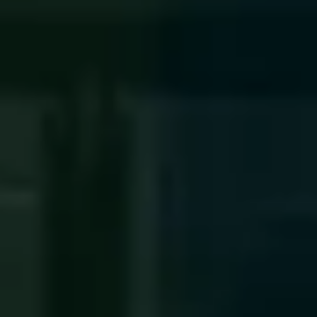
Segundo tempo
46
'
Jeremy Sebas
/
Sekou Mara
50
'
Edimilson Fernandes
/
Hugo Magnetti
52
'
Ludovic Ajorque
67
'
Romain Faivre
/
Abdallah Sima
67
'
Mama Balde
/
Kamory Doumbia
69
'
Abdoul Ouattara
/
Felix Lemarechal
74
'
Diego Moreira
80
'
Mathias Pereira-Lage
/
Romain Del Castillo
84
'
Oscar Perea
/
Mouhamadou Diarra