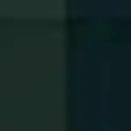
Diário de apostas
Palpites de hoje
Promoções
Campeonatos
Guia de Apostas
Casas de apostas legalizadas
Como apostar
Podcasts
Vídeos
Blog
Cassino
Jogos populares
Melhores cassinos online
Links úteis
Quem somos
Jogo Responsável
Fale conosco