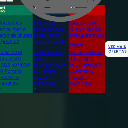
orinthians
Bônus para
Super Sextou:
ence Inter e
novas apostas
R$ 5 em aposta
tem mais chutes
se der red na
grátis para todos
 gol: 2.62
Copa do Brasil
SPRBT
VER MAIS
OFERTAS
S do Brasil
NSX Brasil S.A.,
Interactive Brasil
tda., CNPJ
CNPJ
Ltda., CNPJ
7.123.407/0001-
55.056.104/0001-
54.071.596/0001-
0, Portaria
00, Portaria
40, Portaria
SPA/MF nº
SPA/MF nº
SPA/MF nº
250/2025
2.092/2024
2.090/2024
Acontecimentos Brest x
Strasbourg