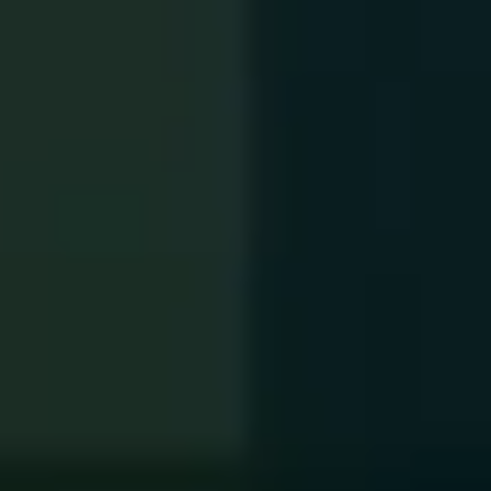
Brest
Strasbourg
Primeiro tempo
12
'
Kenny Lala
27
'
Mama Balde
32
'
Brendan Chardonnet
36
'
Mathias Pereira-Lage
41
'
Sekou Mara
43
'
Ludovic Ajorque
46
'
Mathias Pereira-Lage