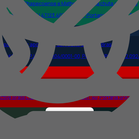
iro vence Chapecoense e Matheus Pereira chuta a gol: 2.40
 Brasil Ltda., CNPJ 47.123.407/0001-70, Portaria SPA/MF nº 25
 para novas apostas se der red na Copa do Brasil
rasil S.A., CNPJ 55.056.104/0001-00, Portaria SPA/MF nº 2.09
: R$ 5 em aposta grátis para todos
ctive Brasil Ltda., CNPJ 54.071.596/0001-40, Portaria SPA/MF 
VER MAIS OFERTAS
Promoções exclusiv