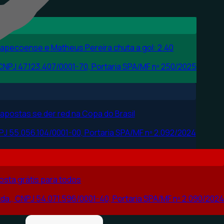
apecoense e Matheus Pereira chuta a gol: 2.40
, CNPJ 47.123.407/0001-70, Portaria SPA/MF nº 250/2025
apostas se der red na Copa do Brasil
NPJ 55.056.104/0001-00, Portaria SPA/MF nº 2.092/2024
osta grátis para todos
Ltda., CNPJ 54.071.596/0001-40, Portaria SPA/MF nº 2.090/2024