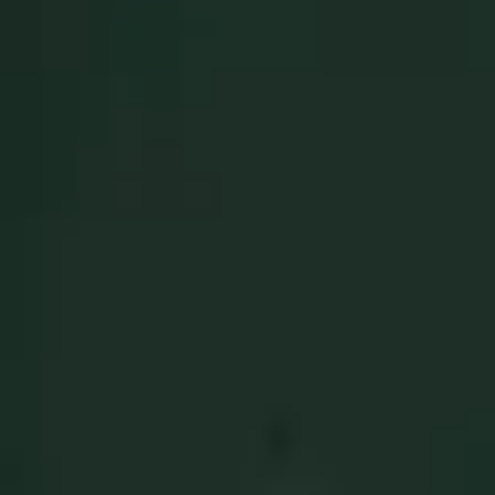
Diário de apostas
Palpites de hoje
Promoções
Campeonatos
Guia de Apostas
Casas de apostas legalizadas
Como apostar
Podcasts
Vídeos
Blog
Cassino
Jogos populares