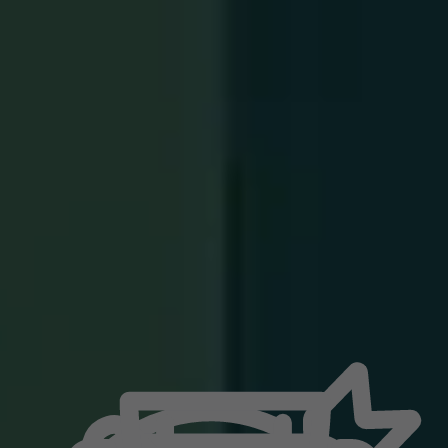
Melhores cassinos online
Links úteis
Quem somos
Jogo Responsável
Fale conosco
Casas Legalizadas
Jogos de cassino
Guia de Apostas
Palpites
Campeonatos
Casas Legalizadas
Jogos de cassino
Guia de Apostas
Palpites
Palpites Futebol
Palpites Premier League 🏴󠁧󠁢󠁥󠁮󠁧󠁿
Burnley vs. Manchester City