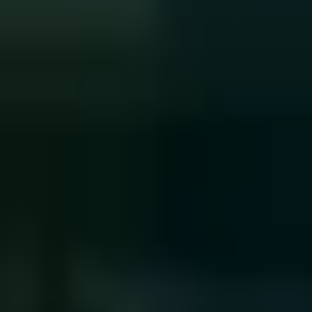
APOSTAR
HS do Brasil Ltda., CNPJ 47.123.407/0001-70, Portaria SPA/MF
nº 250/2025
+18 | Ministério da Fazenda adverte: Aposta não é
investimento
Quem vai ganhar?
CAGLIARI
21/12, 08:30
ITALIANO - SERIE A 🇮🇹
X
PISA
0.00
X
0.00
0.00
Cagliari 0.0