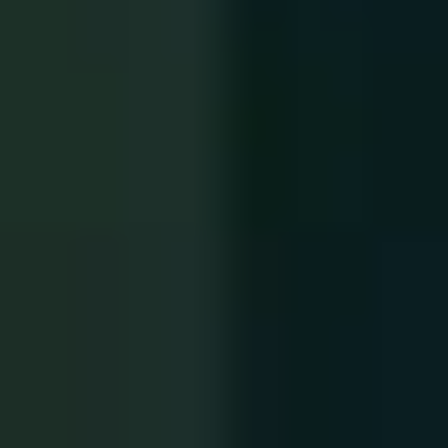
Gabriel de Sá Santos
0
palpites
Atualização
Tempo de leitura
1
min
Palpite em Destaque
Neste domingo, Cagliari e Pisa medem forças pela 16ª rodada
da Série A. Veja o palpite do a10 para o duelo!
APOSTA EM ABERTO
Palpite principal
X