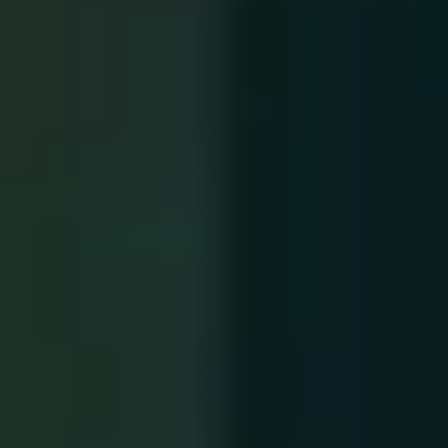
Italiano - Serie A 🇮🇹
Cagliari
2
X
2
Pisa
Palpite: Cagliari x Pisa -
21/12/2025 - Série A 25/26