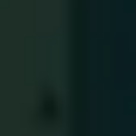
Melhores cassinos online
Links úteis
Quem somos
Jogo Responsável
Fale conosco
Casas Legalizadas
Jogos de cassino
Guia de Apostas
Palpites
Campeonatos
Casas Legalizadas
Jogos de cassino
Guia de Apostas
Palpites
Palpites Futebol
Palpites Italiano - Serie A 🇮🇹
Cagliari vs. Pisa