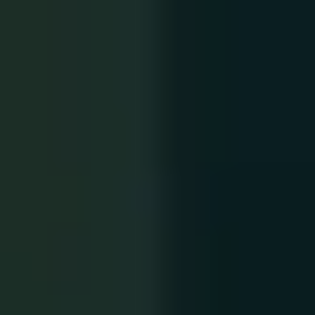
CAGLIARI
LOCAL
Outros Mercados
1x2
Mais e Menos Gols
Handicap Asiático
Não existem odds disponíveis para esse mercado nesse
momento.
Tabela de classificação
#
Equipe
P
G
W
D
L
GD