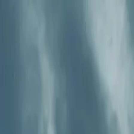
Diário de apostas
Palpites de hoje
Promoções
Campeonatos
Guia de Apostas
Casas de apostas legalizadas
Como apostar
Podcasts
Vídeos
Blog
Cassino
Jogos populares
Melhores cassinos online
Links úteis
Quem somos
Jogo Responsável
Fale conosco