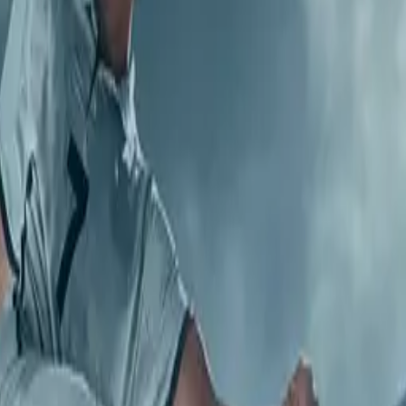
pites Copa Libertad