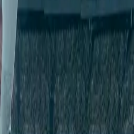
ortaria SPA/MF nº 250/2025
+18 | Ministério da Fazenda advert