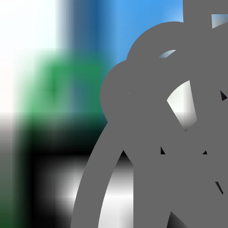
VER PALPITE
NVBT Gaming Ltda., CNPJ 50.587.712/0001-27, 
Futebol
Copa Libertadores
José Bragança
Boca Juniors
29/05
00:30
VS
Univ. Catolica
ODD VERIFICADA
Ambas Marcam Sim
2.30
VER PALPITE
SPRBT Interactive Brasil Ltda., CNPJ 54.071.5
Futebol