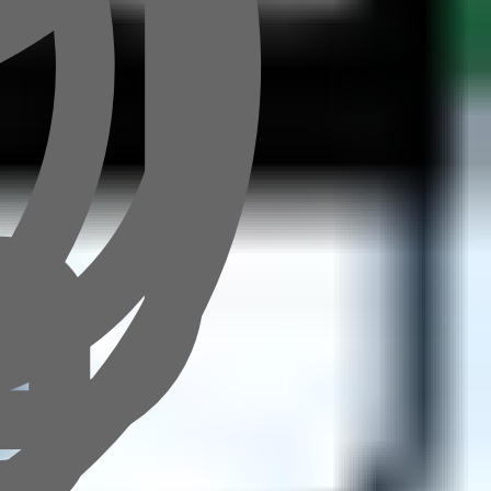
e: Aposta não é investimento