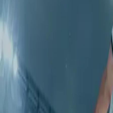
Melhores cassinos online
Links úteis
Quem somos
Jogo Responsável
Fale conosco
Casas Legalizadas
Jogos de cassino
Guia de Apostas
Palpites
Campeonatos
Casas Legalizadas
Jogos de cassino
Guia de Apostas
Pal