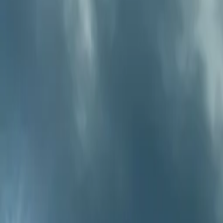
Diário de apostas
Palpites de hoje
Promoções
Campeonatos
Guia de Apostas
Casas de apostas legalizadas
Como apostar
Podcasts
Vídeos
Blog
Cassino
Jogos populares