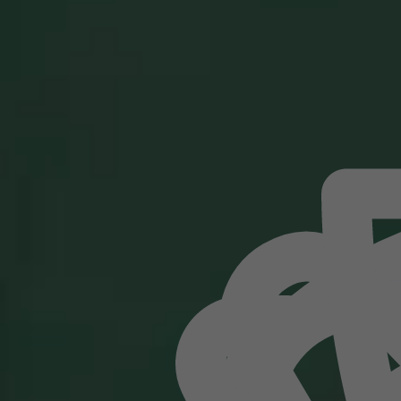
Melhores cassinos online
Links úteis
Quem somos
Jogo Responsável
Fale conosco
Casas Legalizadas
Jogos de cassino
Guia de Apostas
Palpites
Campeonatos
Casas Legalizadas
Jogos de cassino
Guia de Apostas
Palpites
Palpites Futebol
Palpites Brasileirão Série B 🇧🇷
CRB vs. Juventude