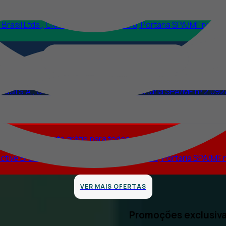
thians vence Inter e tem mais chutes a gol: 2.62
 Brasil Ltda., CNPJ 47.123.407/0001-70, Portaria SPA/MF nº 25
 para novas apostas se der red na Copa do Brasil
rasil S.A., CNPJ 55.056.104/0001-00, Portaria SPA/MF nº 2.09
: R$ 5 em aposta grátis para todos
ctive Brasil Ltda., CNPJ 54.071.596/0001-40, Portaria SPA/MF 
VER MAIS OFERTAS
Promoções exclusiv