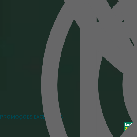
Brasileirão Série B 🇧🇷
CRB
0
X
1
Juventude
PROMOÇÕES EXCLUSIVAS