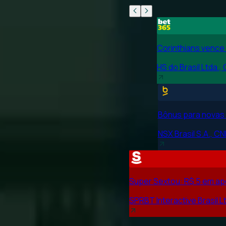
Corinthians vence 
HS do Brasil Ltda.
Bônus para novas 
NSX Brasil S.A., C
Super Sextou: R$ 5 em ap
SPRBT Interactive Brasil 