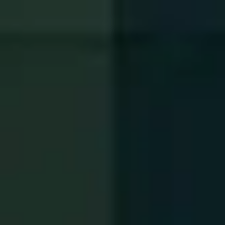
Diário de apostas
Palpites de hoje
Promoções
Campeonatos
Guia de Apostas
Casas de apostas legalizadas
Como apostar
Podcasts
Vídeos
Blog
Cassino
Jogos populares
Melhores cassinos online
Links úteis
Quem somos
Jogo Responsável
Fale conosco