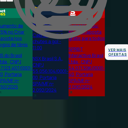
Botafogo x
Aumento de
Super Sextou:
Fluminense: A.
5% no Criar
R$ 5 em aposta
Cabral e Hulk 2+
Aposta nos
grátis para todos
chutes a gol -
ogos de tênis
11.00
SPRBT
VER MAIS
OFERTAS
S do Brasil
Interactive Brasil
NSX Brasil S.A.,
tda., CNPJ
Ltda., CNPJ
CNPJ
7.123.407/0001-
54.071.596/0001-
55.056.104/0001-
0, Portaria
40, Portaria
00, Portaria
SPA/MF nº
SPA/MF nº
SPA/MF nº
250/2025
2.090/2024
2.092/2024
Acontecimentos Cruzeiro x
Vasco da Gama