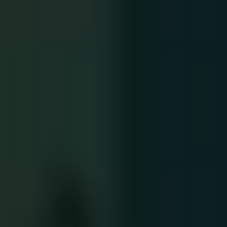
Copa
Escócia
0
X
1
Marrocos
Escócia x Marrocos: Palpite,
Onde Assistir e Escalações –