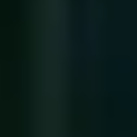
MARROCOS
0.00
X
0.00
1.76
Marrocos para vencer
1.76
APOSTAR
SPRBT Interactive Brasil Ltda., CNPJ 54.071.596/0001-40,
Portaria SPA/MF nº 2.090/2024
+18 | Ministério da Fazenda
adverte: Aposta não é investimento
APOSTA GANHA
Palpite principal
Marrocos para vencer
ESCÓCIA
-
MARROCOS
ODD ATUAL
1.76