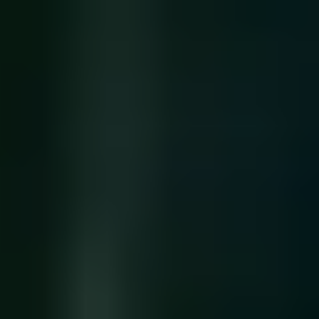
APOSTAR
SPRBT Interactive Brasil Ltda., CNPJ 54.071.596/0001-40,
Portaria SPA/MF nº 2.090/2024
+18 | Ministério da Fazenda
adverte: Aposta não é investimento
Jogue com responsabilidade.
Apostas não são meio de enriquecimento e podem levar à
perda de dinheiro. O jogo pode causar dependência: saiba
quando parar! Defina seus limites antes de começar.
Sobre o tipster
Bruno Pessa