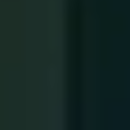
Onde assistir Escócia x Marrocos ao vivo -
Informações do jogo
📅
Data: 19/06/26
📍
Local: Boston, EUA 🇺🇸
🏟️
Estádio: Gillette Stadium
📺
Transmissão:
Streaming e YouTube - CazéTV, Globoplay, ge tv
TV Aberta: Globo e SBT
TV Fechada:
Nsports
⏰ Horário:
19h00 (Brasília).
➡️ Visite nossa
página completa de Apostas na Copa
Melhores palpites para Escócia x
Marrocos