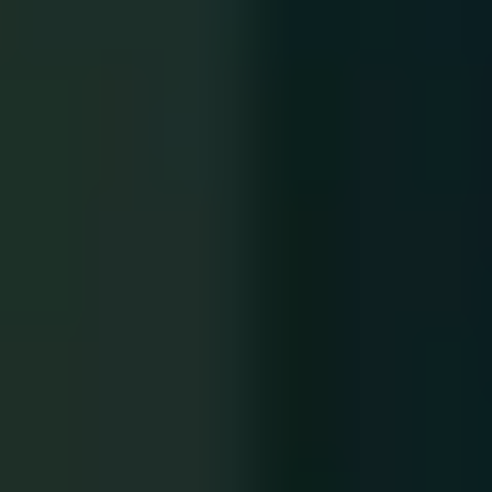
Melhores cassinos online
Links úteis
Quem somos
Jogo Responsável
Fale conosco
Casas Legalizadas
Jogos de cassino
Guia de Apostas
Palpites
Campeonatos
Casas Legalizadas
Jogos de cassino
Guia de Apostas
Palpites
Palpites Futebol
Palpites Copa
Escócia vs. Marrocos