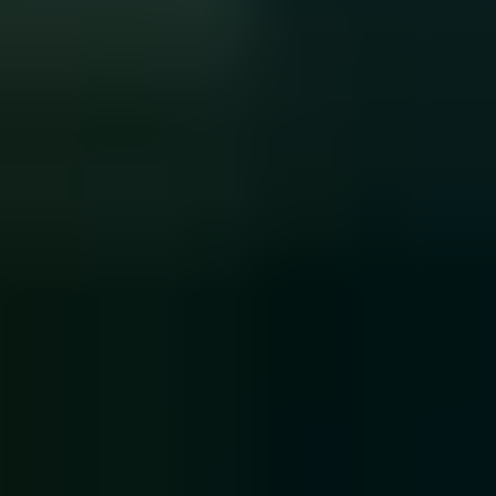
SEXTA-FEIRA, 19 DE JUNHO DE 2026
DATA
BOSTON STADIUM
ESTÁDIO
FOXBOROUGH
LOCAL
Outros Mercados
1x2
Mais e Menos Gols
Handicap Asiático
Não existem odds disponíveis para esse mercado nesse
momento.
Estatísticas H2H
APOSTA GANHA
Palpite principal