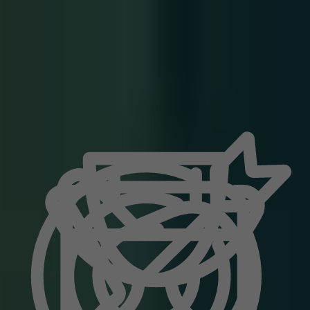
Aposta do especialista
O meu principal palpite neste confronto é em
Marrocos para vencer
, acreditando que o favoritismo
da seleção africana, confirmado pelas odds, será
concretizado em uma vitória consistente, que pode até
ser elástica e sem gols sofridos.
Palpite do bolão - Placar Exato
🔮
Escócia
0️⃣
x 2️⃣ Marrocos
Análise dos times
Escócia 🏴󠁧󠁢󠁳󠁣󠁴󠁿
Pelo que os escoceses apresentaram no ciclo preparatório
para esta Copa, esperava-se mais do que a magra vitória