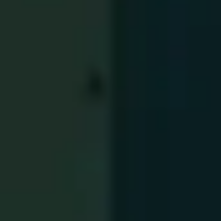
Diário de apostas
Palpites de hoje
Promoções
Campeonatos
Guia de Apostas
Casas de apostas legalizadas
Como apostar
Podcasts
Vídeos
Blog
Cassino
Jogos populares