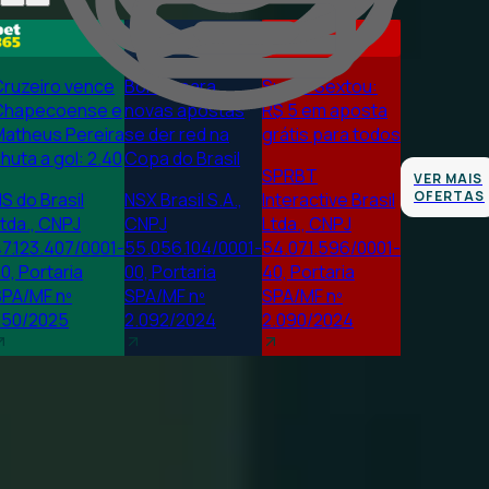
Cruzeiro vence
Bônus para
Super Sextou:
Chapecoense e
novas apostas
R$ 5 em aposta
Matheus Pereira
se der red na
grátis para todos
huta a gol: 2.40
Copa do Brasil
SPRBT
VER MAIS
OFERTAS
S do Brasil
NSX Brasil S.A.,
Interactive Brasil
tda., CNPJ
CNPJ
Ltda., CNPJ
7.123.407/0001-
55.056.104/0001-
54.071.596/0001-
0, Portaria
00, Portaria
40, Portaria
SPA/MF nº
SPA/MF nº
SPA/MF nº
250/2025
2.092/2024
2.090/2024
Acontecimentos Estoril x
Porto