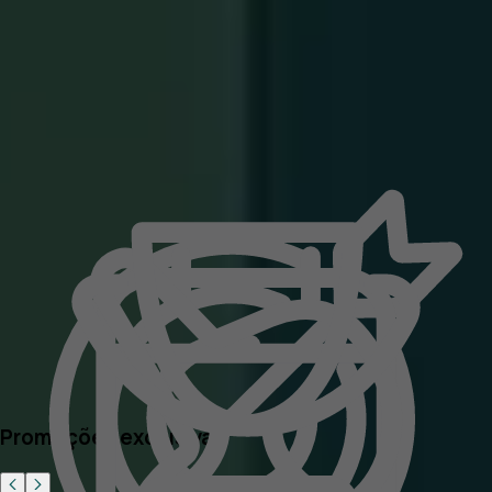
Liga Portugal 🇵🇹
Estoril
1
X
2
Porto
Promoções exclusivas