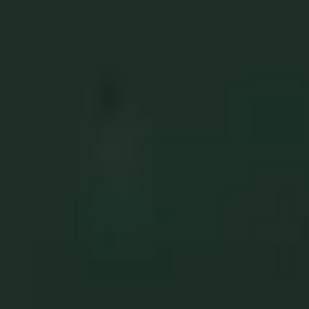
Melhores cassinos online
Links úteis
Quem somos
Jogo Responsável
Fale conosco
Casas Legalizadas
Jogos de cassino
Guia de Apostas
Palpites
Campeonatos
Casas Legalizadas
Jogos de cassino
Guia de Apostas
Palpites
Palpites Futebol
Palpites Liga Europa 🇪🇺
FC Utrecht vs. Lyon