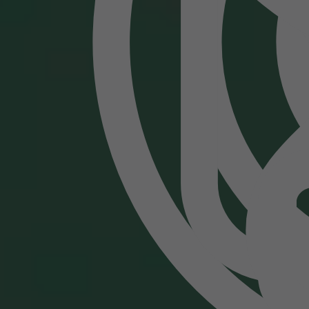
2.25
HS do Brasil Ltda., CNPJ 47.123.407/0001-70, Portaria SPA/MF
APOSTA EM ABERTO
Tripla do dia
ODD ATUAL
1.00
+18 | Ministério da Fazenda adverte: Aposta não é investimen
O aposta10 promove o
Jogo Responsável
. Proibido para me
Nesta quinta-feira, Utrecht e Lyon entram em campo pela roda