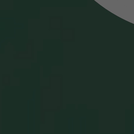
📺 Onde assistir
O jogo entre Utrecht e Lyon será transmitido pela CazéTV, a pa
⚽ Utrecht
O Utrecht chega ao confronto com o sinal de alerta ligado, j
recuperar o ânimo e iniciar uma trajetória continental em alta.
⚽ Lyon
O Lyon começa a sua temporada de maneira forte. O time franc
🎮 Retrospecto recente do confronto:
Utrecht e Lyon não possuem retrospecto entre eles ao longo