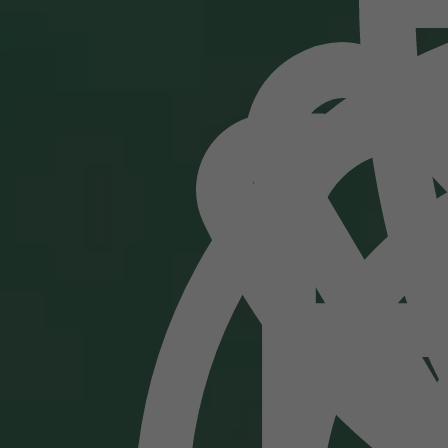
Rafael Takacs
94
palpites
Atualização
Tempo de leitura
1
min
Palpite em Destaque
Nesta quinta-feira, Utrecht e Lyon entram em campo pela roda
APOSTA EM ABERTO
Palpite principal
X
Lyon Mais de 1.5 gol(s)
FC UTRECHT
-
LYON
ODD ATUAL