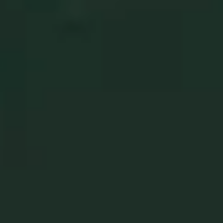
Diário de apostas
Palpites de hoje
Promoções
Campeonatos
Guia de Apostas
Casas de apostas legalizadas
Como apostar
Podcasts
Vídeos
Blog
Cassino
Jogos populares