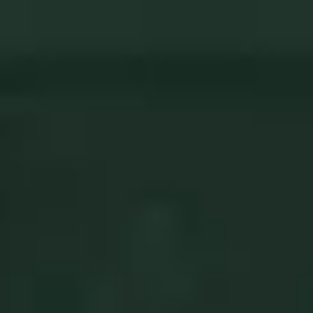
Diário de apostas
Palpites de hoje
Promoções
Campeonatos
Guia de Apostas
Casas de apostas legalizadas
Como apostar
Podcasts
Vídeos
Blog
Cassino
Jogos populares
Melhores cassinos online
Links úteis
Quem somos
Jogo Responsável
Fale conosco