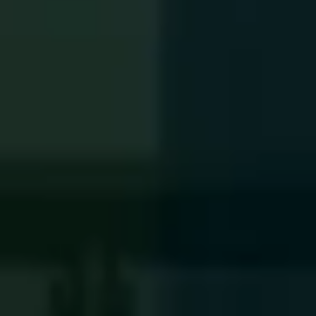
Freiburg
Werder Bremen
Primeiro tempo
6
'
Romano Schmid
38
'
Lukas Kuebler
45
'
Nicolas Hoefler
Segundo tempo
55
'
Marco Friedl
62
'
Roland Sallai
/
Maximilian Philipp
71
'
Ritsu Doan
/
Michael Gregoritsch
71
'
Leonardo Bittencourt
/
Mitchell Weiser