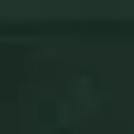
Diário de apostas
Palpites de hoje
Promoções
Campeonatos
Guia de Apostas
Casas de apostas legalizadas
Como apostar
Podcasts
Vídeos
Blog
Cassino
Jogos populares
Melhores cassinos online
Links úteis
Quem somos
Jogo Responsável
Fale conosco