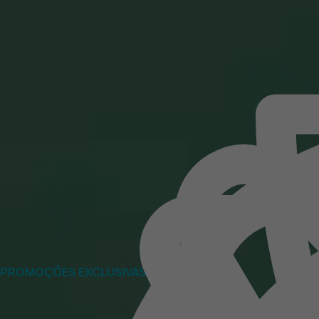
Premier League 🏴󠁧󠁢󠁥󠁮󠁧󠁿
Fulham
3
X
2
Liverpool
PROMOÇÕES EXCLUSIVAS