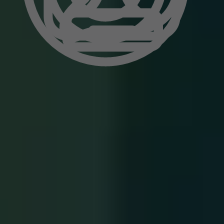
menores de 18 anos. Jogue com responsabilidade!
Tottenham
O Tottenham ocupa a 13ª colocação na Premier League. Na
última rodada, a equipe empatou, por 2x2, contra o
Bournemouth.
Nas últimas 5 rodadas, o Tottenham obteve a seguinte
sequência de resultados: E-D-V-V-V
📋 Provável escalação Tottenham