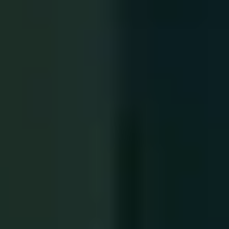
Tripla do dia
ODD ATUAL
1.00
APOSTAR
+18 | Ministério da Fazenda adverte: Aposta não é
investimento
Neste domingo, dia 16 de Março de 2025, o Fulham recebe o
Tottenham, em jogo válido pela 29ª rodada Premier League
2024/2025. A partida acontece no Craven Cottage, casa do
Fulham, às 10:30h (horário de Brasília). Confira nosso palpite