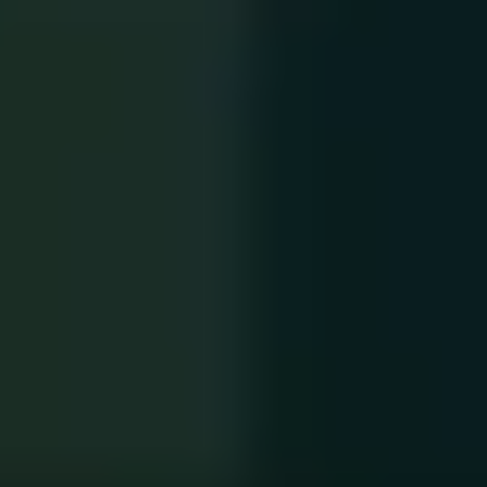
10
Fulham
0
0
0
0
0
0
20
Tottenham Hotspur
0
0
0
0
0
0
Estatísticas H2H