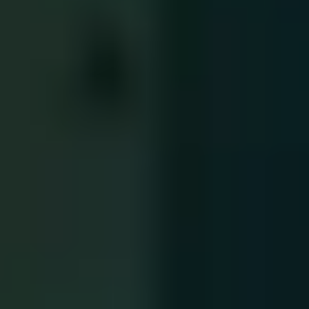
Premier League 🏴󠁧󠁢󠁥󠁮󠁧󠁿
Fulham
2
X
0
Tottenham Hotspur
Palpite Fulham x Tottenham -
Campeonato Inglês 24/25 -