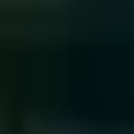
APOSTA EM ABERTO
Palpite principal
Tottenham Hotspur
FULHAM
-
TOTTENHAM HOTSPUR
0.0
ODD ATUAL
3.05
APOSTAR
+18 | Ministério da Fazenda adverte: Aposta não é
investimento
Quem vai ganhar?
FULHAM
16/03, 10:30
PREMIER LEAGUE 🏴󠁧󠁢󠁥󠁮󠁧󠁿
X