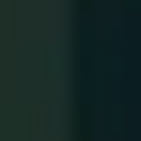
Diário de apostas
Palpites de hoje
Promoções
Campeonatos
Guia de Apostas
Casas de apostas legalizadas
Como apostar
Podcasts
Vídeos
Blog
Cassino
Jogos populares