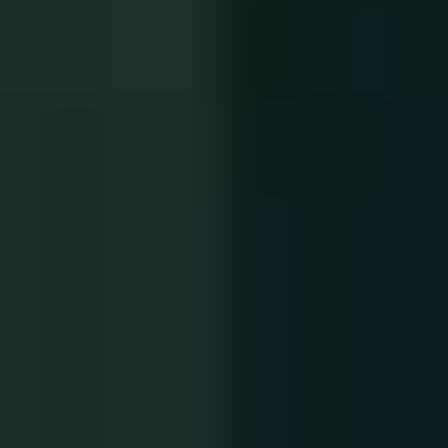
APOSTA EM ABERTO
Palpite principal
X
Tottenham Hotspur
FULHAM
-
TOTTENHAM HOTSPUR
0.0
ODD ATUAL
3.05
APOSTAR
+18 | Ministério da Fazenda adverte: Aposta não é
investimento
APOSTA EM ABERTO