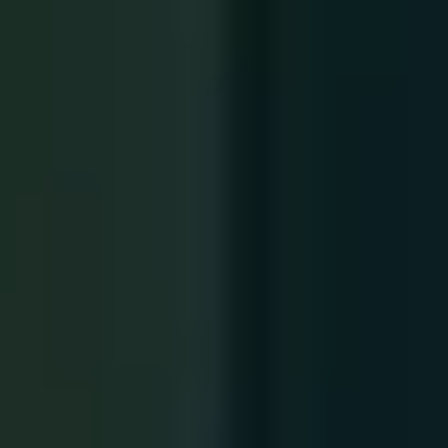
para esta partida!
Onde assistir Fulham x Tottenham
ESPN
Disney +
Fulham
O Fulham ocupa a 10ª colocação na Premier League. Na última
rodada, a equipe perdeu, por 2x1, para o Brighton.
Nas últimas 5 rodadas, o Fulham obteve a seguinte