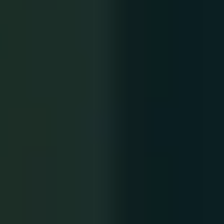
Vicario; Porro, Romero, Gray, Udogie; Sarr, Bentancur,
Maddison; Odobert, Solanke, Son; Treinador: Ange
Postecoglou
Palpite Fulham x Tottenham
Palpite: Handicap Asiático 0.0 Tottenham @2.70 na Betano
APOSTA EM ABERTO
Palpite principal
Tottenham Hotspur
FULHAM
-
TOTTENHAM HOTSPUR
0.0
ODD ATUAL
3.05