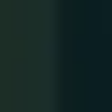
APOSTAR
+18 | Ministério da Fazenda adverte: Aposta não é
investimento
Onde Assistir
Fulham
-
Tottenham
Hotspur
10:30 (BRASÍLIA)
HORA
DOMINGO, 16 DE MARÇO DE 2025
DATA
CRAVEN COTTAGE
ESTÁDIO