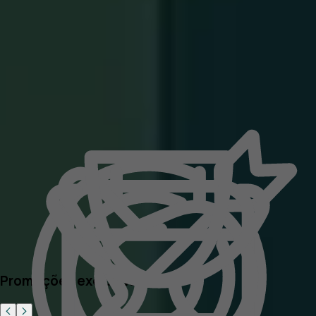
Super Liga Turca 🇹🇷
Genclerbirligi
0
X
2
Goztepe
Promoções exclusivas